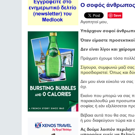
Ο σοφός άνθρωπο
Save
Αγαπητοί μου,
Υπάρχουν σοφοί άνθρωποι
Όταν είμαστε προσεκτικο
Δεν είναι λίγοι και χαίρ
Πράγματι έχουμε τόσα πολλ
Σίγουρα, συμφωνώ μαζί σας: 
προσδιοριστεί. Όπως και δύσ
Δεν μου είναι εύκολο να σας
όχι.
Εκείνο που μπορώ να σας πω
παρακολουθώ μια προσωπικότ
σοφίας ή εάν εξελίσσεται πρ
Βέβαια αυτά που θα σας πω 
ή μου διαφεύγουν τώρα και α
Ας δούμε λοιπόν περιληπτ
μπορούμε εμείς να βελτιώ