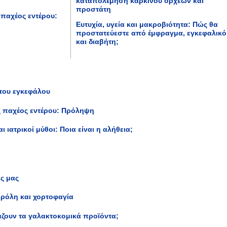
καταπολέμηση καρκίνου όρχεων και
προστάτη
 παχέος εντέρου:
Ευτυχία, υγεία και μακροβιότητα: Πώς θα
προστατεύεστε από έμφραγμα, εγκεφαλικό
και διαβήτη;
 του εγκεφάλου
ς παχέος εντέρου: Πρόληψη
ι ιατρικοί μύθοι: Ποια είναι η αλήθεια;
ς μας
ερόλη και χορτοφαγία
ζουν τα γαλακτοκομικά προϊόντα;