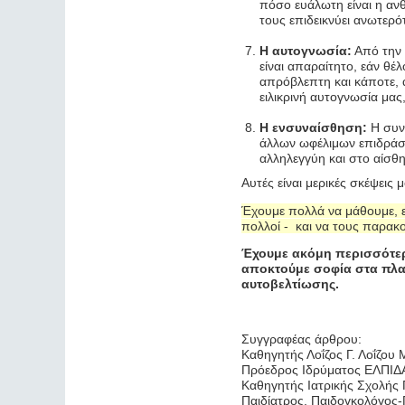
πόσο ευάλωτη είναι η αν
τους επιδεικνύει ανωτερό
Η αυτογνωσία:
Από την 
είναι απαραίτητο, εάν θέ
απρόβλεπτη και κάποτε, 
ειλικρινή αυτογνωσία μα
Η ενσυναίσθηση:
Η συν
άλλων ωφέλιμων επιδράσ
αλληλεγγύη και στο αίσθη
Αυτές είναι μερικές σκέψεις
Έχουμε πολλά να μάθουμε, 
πολλοί - και να τους παρακ
Έχουμε ακόμη περισσότερα
αποκτούμε σοφία στα πλαί
αυτοβελτίωσης.
Συγγραφέας άρθρου:
Καθηγητής Λοΐζος Γ. Λοΐζου
Πρόεδρος Ιδρύματος ΕΛΠΙΔΑ γ
Καθηγητής Ιατρικής Σχολής
Παιδίατρος, Παιδογκολόγος