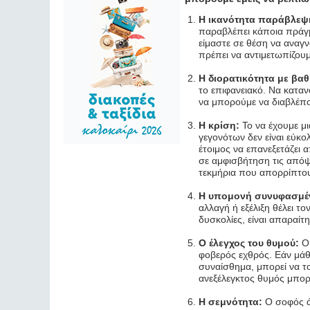
Η ικανότητα παράβλεψ
παραβλέπει κάποια πράγμα
είμαστε σε θέση να αναγ
πρέπει να αντιμετωπίζου
Η διορατικότητα με βα
το επιφανειακό. Να καταν
να μπορούμε να διαβλέπου
Η κρίση:
Το να έχουμε μ
γεγονότων δεν είναι εύκολ
έτοιμος να επανεξετάζει
σε αμφισβήτηση τις απόψ
τεκμήρια που απορρίπτου
Η υπομονή συνυφασμέν
αλλαγή ή εξέλιξη θέλει το
δυσκολίες, είναι απαραί
Ο έλεγχος του θυμού:
Ο 
φοβερός εχθρός. Εάν μάθ
συναίσθημα, μπορεί να το
ανεξέλεγκτος θυμός μπορε
Η σεμνότητα:
Ο σοφός άν