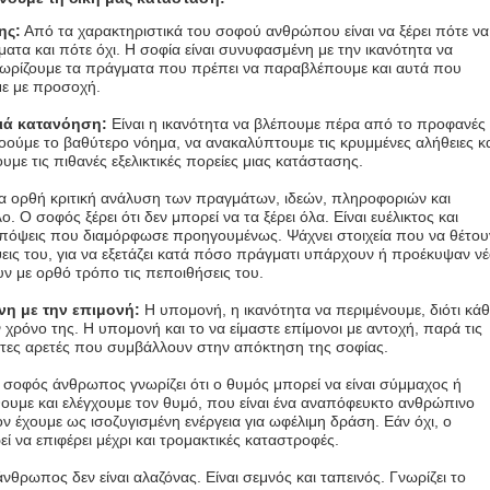
ης:
Από τα χαρακτηριστικά του σοφού ανθρώπου είναι να ξέρει πότε να
τα και πότε όχι. Η σοφία είναι συνυφασμένη με την ικανότητα να
νωρίζουμε τα πράγματα που πρέπει να παραβλέπουμε και αυτά που
με με προσοχή.
θιά κατανόηση:
Είναι η ικανότητα να βλέπουμε πέρα από το προφανές
οούμε το βαθύτερο νόημα, να ανακαλύπτουμε τις κρυμμένες αλήθειες κ
με τις πιθανές εξελικτικές πορείες μιας κατάστασης.
ια ορθή κριτική ανάλυση των πραγμάτων, ιδεών, πληροφοριών και
ο. Ο σοφός ξέρει ότι δεν μπορεί να τα ξέρει όλα. Είναι ευέλικτος και
 απόψεις που διαμόρφωσε προηγουμένως. Ψάχνει στοιχεία που να θέτου
εις του, για να εξετάζει κατά πόσο πράγματι υπάρχουν ή προέκυψαν ν
ν με ορθό τρόπο τις πεποιθήσεις του.
η με την επιμονή:
Η υπομονή, η ικανότητα να περιμένουμε, διότι κάθ
ν χρόνο της. Η υπομονή και το να είμαστε επίμονοι με αντοχή, παρά τις
τητες αρετές που συμβάλλουν στην απόκτηση της σοφίας.
σοφός άνθρωπος γνωρίζει ότι ο θυμός μπορεί να είναι σύμμαχος ή
ουμε και ελέγχουμε τον θυμό, που είναι ένα αναπόφευκτο ανθρώπινο
ν έχουμε ως ισοζυγισμένη ενέργεια για ωφέλιμη δράση. Εάν όχι, ο
ί να επιφέρει μέχρι και τρομακτικές καταστροφές.
θρωπος δεν είναι αλαζόνας. Είναι σεμνός και ταπεινός. Γνωρίζει το