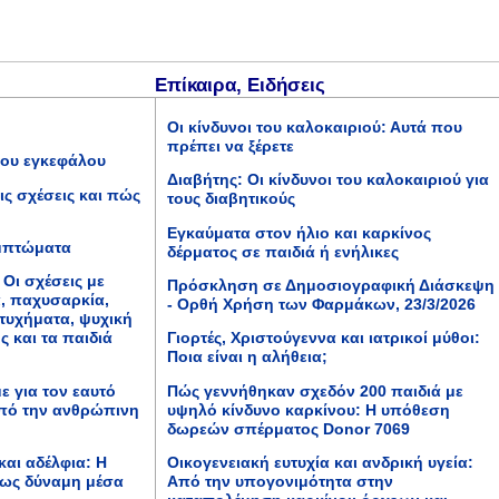
Επίκαιρα, Ειδήσεις
Οι κίνδυνοι του καλοκαιριού: Αυτά που
πρέπει να ξέρετε
του εγκεφάλου
Διαβήτης: Οι κίνδυνοι του καλοκαιριού για
τις σχέσεις και πώς
τους διαβητικούς
Εγκαύματα στον ήλιο και καρκίνος
υμπτώματα
δέρματος σε παιδιά ή ενήλικες
 Οι σχέσεις με
Πρόσκληση σε Δημοσιογραφική Διάσκεψη
α, παχυσαρκία,
- Ορθή Χρήση των Φαρμάκων, 23/3/2026
ατυχήματα, ψυχική
ς και τα παιδιά
Γιορτές, Χριστούγεννα και ιατρικοί μύθοι:
Ποια είναι η αλήθεια;
με για τον εαυτό
Πώς γεννήθηκαν σχεδόν 200 παιδιά με
από την ανθρώπινη
υψηλό κίνδυνο καρκίνου: Η υπόθεση
δωρεών σπέρματος Donor 7069
 και αδέλφια: Η
Οικογενειακή ευτυχία και ανδρική υγεία:
 ως δύναμη μέσα
Από την υπογονιμότητα στην