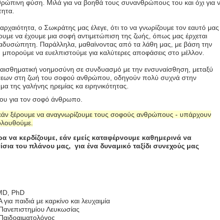
θρώπινη φύση. Μιλά για να βοηθά τους συνανθρώπους του και όχι για 
τητα.
αρχαιότητα, ο Σωκράτης μας έλεγε, ότι το να γνωρίζουμε τον εαυτό μας
λουμε να έχουμε μια σοφή αντιμετώπιση της ζωής, όπως μας έρχεται
αδυσώπητη. Παράλληλα, μαθαίνοντας από τα λάθη μας, με βάση την
ς, μπορούμε να ευελπιστούμε για καλύτερες αποφάσεις στο μέλλον.
αισθηματική νοημοσύνη σε συνδυασμό με την ενσυναίσθηση, μεταξύ
εων στη ζωή του σοφού ανθρώπου, οδηγούν πολύ συχνά στην
μα της γαλήνης ηρεμίας κα ειρηνικότητας.
 μου για τον σοφό άνθρωπο.
εάν ξέρουμε να αναγνωρίζουμε τους σοφούς ανθρώπους - υπάρχουν
ολουθούμε.
 να κερδίζουμε, εάν εμείς καταφέρνουμε καθημερινά να
σια του πλάνου μας, για ένα δυναμικό ταξίδι συνεχούς μας
 MD, PhD
ια παιδιά με καρκίνο και λευχαιμία
 Πανεπιστημίου Λευκωσίας
-Παιδοαιματολόγος