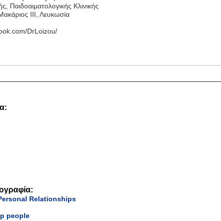
ής, Παιδοαιματολογικής Κλινικής
ακάριος ΙΙΙ, Λευκωσία
ook.com/DrLoizou/
α:
ιογραφία:
Personal Relationships
ip people