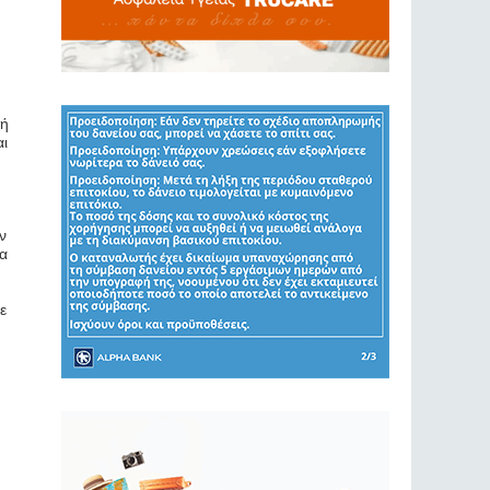
 ή
αι
ν
έα
ε