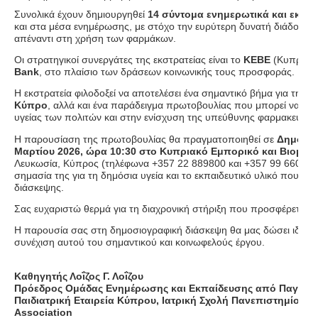
Συνολικά έχουν δημιουργηθεί
14 σύντομα ενημερωτικά και εκπαι
και στα μέσα ενημέρωσης, με στόχο την ευρύτερη δυνατή διάδοση 
απέναντι στη χρήση των φαρμάκων.
Οι στρατηγικοί συνεργάτες της εκστρατείας είναι το
ΚΕΒΕ
(Κυπριακό
Bank
, στο πλαίσιο των δράσεων κοινωνικής τους προσφοράς.
Η εκστρατεία φιλοδοξεί να αποτελέσει ένα σημαντικό βήμα για την
π
Κύπρο
, αλλά και ένα παράδειγμα πρωτοβουλίας που μπορεί να επε
υγείας των πολιτών και στην ενίσχυση της υπεύθυνης φαρμακευτική
Η παρουσίαση της πρωτοβουλίας θα πραγματοποιηθεί σε
Δημοσιο
Μαρτίου 2026, ώρα 10:30 στο Κυπριακό Εμπορικό και Βιομηχ
Λευκωσία, Κύπρος (τηλέφωνα +357 22 889800 και +357 99 660662),
σημασία της για τη δημόσια υγεία και το εκπαιδευτικό υλικό που δ
διάσκεψης.
Σας ευχαριστώ θερμά για τη διαχρονική στήριξη που προσφέρετε σ
Η παρουσία σας στη δημοσιογραφική διάσκεψη θα μας δώσει ιδιαίτερ
συνέχιση αυτού του σημαντικού και κοινωφελούς έργου.
Καθηγητής Λοΐζος Γ. Λοΐζου
Πρόεδρος Ομάδας Ενημέρωσης και Εκπαίδευσης από Παγκύπρι
Παιδιατρική Εταιρεία Κύπρου, Ιατρική Σχολή Πανεπιστημίου Λ
Association