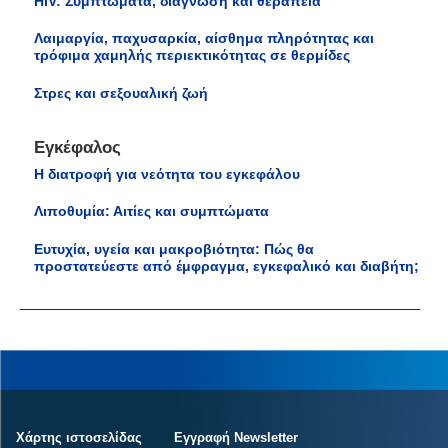
HIV: Συμπτώματα, διάγνωση και θεραπεία
Λαιμαργία, παχυσαρκία, αίσθημα πληρότητας και
τρόφιμα χαμηλής περιεκτικότητας σε θερμίδες
Στρες και σεξουαλική ζωή
Εγκέφαλος
Η διατροφή για νεότητα του εγκεφάλου
Λιποθυμία: Αιτίες και συμπτώματα
Οι αιτίες του καρκίνου
Ευτυχία, υγεία και μακροβιότητα: Πώς θα
προστατεύεστε από έμφραγμα, εγκεφαλικό και διαβήτη;
Οι αιτίες που προκαλούν καρκίνο είναι
πολλές.
Σε πολλούς καρκίνους η αιτία
μπορεί να βρεθεί. Όμως σε αρκετές
περιπτώσεις η αιτία παραμένει άγνωστη.
Είναι σημαντικό να γνωρίζουμε τις αιτίες
πρόκλησης καρκίνου. Μόνο έτσι μπορεί να
γίνεται η πρόληψη.
Χάρτης ιστοσελίδας
Εγγραφή Newsletter