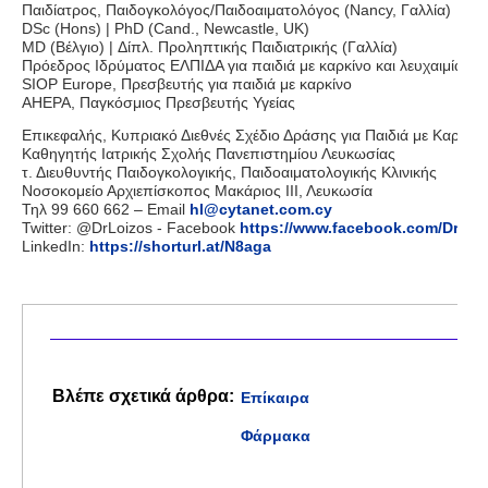
Παιδίατρος, Παιδογκολόγος/Παιδοαιματολόγος (Nancy, Γαλλία)
DSc (Hons) | PhD (Cand., Newcastle, UK)
MD (Βέλγιο) | Δίπλ. Προληπτικής Παιδιατρικής (Γαλλία)
Πρόεδρος Ιδρύματος ΕΛΠΙΔΑ για παιδιά με καρκίνο και λευχαιμία
SIOP Europe, Πρεσβευτής για παιδιά με καρκίνο
AHEPA, Παγκόσμιος Πρεσβευτής Υγείας
Επικεφαλής, Κυπριακό Διεθνές Σχέδιο Δράσης για Παιδιά με Καρκίνο
Καθηγητής Ιατρικής Σχολής Πανεπιστημίου Λευκωσίας
τ. Διευθυντής Παιδογκολογικής, Παιδοαιματολογικής Κλινικής
Νοσοκομείο Αρχιεπίσκοπος Μακάριος ΙΙΙ, Λευκωσία
Τηλ 99 660 662 – Email
hl@cytanet.com.cy
Twitter: @DrLoizos - Facebook
https://www.facebook.com/DrLoi
LinkedIn:
https://shorturl.at/N8aga
Βλέπε σχετικά άρθρα:
Επίκαιρα
Φάρμακα