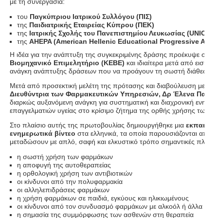
με τη συνεργασία:
του
Παγκύπριου Ιατρικού Συλλόγου (ΠΙΣ)
της
Παιδιατρικής Εταιρείας Κύπρου (ΠΕΚ)
της
Ιατρικής Σχολής του Πανεπιστημίου Λευκωσίας (
UNIC
)
της
AHEPA (American Hellenic Educational Progressive Asso
Η ιδέα για την ανάπτυξη της συγκεκριμένης δράσης προέκυψε στο 
Βιομηχανικό Επιμελητήριο (ΚΕΒΕ)
και ιδιαίτερα μετά από εισηγή
ανάγκη ανάπτυξης δράσεων που να προάγουν τη σωστή διάθεση κ
Μετά από προσεκτική μελέτη της πρότασης και διαβούλευση με αρ
Διευθύντρια των Φαρμακευτικών Υπηρεσιών, Δρ Έλενα Πανα
διαρκώς αυξανόμενη ανάγκη για συστηματική και διαχρονική ενημέρ
επαγγελματιών υγείας στο κρίσιμο ζήτημα της ορθής χρήσης των φ
Στο πλαίσιο αυτής της πρωτοβουλίας δημιουργήθηκε μια
εκπαιδευ
ενημερωτικά βίντεο
στα ελληνικά, τα οποία παρουσιάζονται από δ
μεταδώσουν με απλό, σαφή και ελκυστικό τρόπο σημαντικές πληρο
η σωστή χρήση των φαρμάκων
η αποφυγή της αυτοθεραπείας
η ορθολογική χρήση των αντιβιοτικών
οι κίνδυνοι από την πολυφαρμακία
οι αλληλεπιδράσεις φαρμάκων
η χρήση φαρμάκων σε παιδιά, εγκύους και ηλικιωμένους
οι κίνδυνοι από τον συνδυασμό φαρμάκων με αλκοόλ ή άλλα σκε
η σημασία της συμμόρφωσης των ασθενών στη θεραπεία