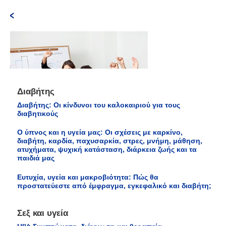
Διαβήτης
Διαβήτης: Οι κίνδυνοι του καλοκαιριού για τους
διαβητικούς
Ο ύπνος και η υγεία μας: Οι σχέσεις με καρκίνο,
Πώς θα ανακουφιστείτε και να
διαβήτη, καρδία, παχυσαρκία, στρες, μνήμη, μάθηση,
ατυχήματα, ψυχική κατάσταση, διάρκεια ζωής και τα
κερδίζετε από το στρες;
παιδιά μας
Το στρες χρειάζεται σωστή διαχείριση!
Το
στρες είναι αναπόφευκτο και απαραίτητο
Ευτυχία, υγεία και μακροβιότητα: Πώς θα
στη ζωή μας. Εάν το διαχειριζόμαστε
προστατεύεστε από έμφραγμα, εγκεφαλικό και διαβήτη;
σωστά μπορεί να ωφελεί τη ζωή μας σε
όλους τους τομείς. Εάν όχι οδηγεί σε
σοβαρά προβλήματα.
Σεξ και υγεία