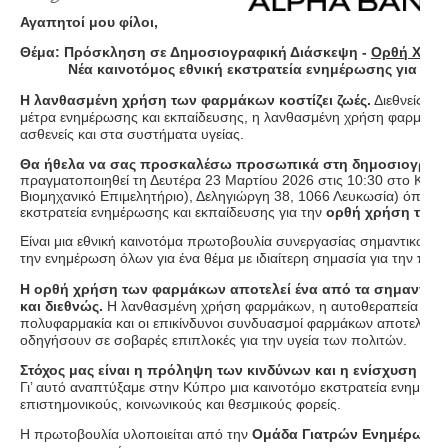
Αγαπητοί μου φίλοι,
Θέμα: Πρόσκληση σε Δημοσιογραφική Διάσκεψη -
Ορθή Χρήσ
Νέα καινοτόμος εθνική εκστρατεία ενημέρωσης για την π
Η λανθασμένη χρήση των φαρμάκων κοστίζει ζωές.
Διεθνείς ορ
μέτρα ενημέρωσης και εκπαίδευσης, η λανθασμένη χρήση φαρμάκων
ασθενείς και στα συστήματα υγείας.
Θα ήθελα να σας προσκαλέσω προσωπικά στη δημοσιογραφ
πραγματοποιηθεί τη Δευτέρα 23 Μαρτίου 2026 στις 10:30 στο ΚΕΒ
Βιομηχανικό Επιμελητήριο), Δεληγιώργη 38, 1066 Λευκωσία) όπου θ
εκστρατεία ενημέρωσης και εκπαίδευσης για την
ορθή χρήση των
Είναι μια εθνική καινοτόμα πρωτοβουλία συνεργασίας σημαντικών 
την ενημέρωση όλων για ένα θέμα με ιδιαίτερη σημασία για την
προσ
Η ορθή χρήση των φαρμάκων αποτελεί ένα από τα σημαντικό
και διεθνώς.
Η λανθασμένη χρήση φαρμάκων, η αυτοθεραπεία χωρίς
πολυφαρμακία και οι επικίνδυνοι συνδυασμοί φαρμάκων αποτελού
οδηγήσουν σε σοβαρές επιπλοκές για την υγεία των πολιτών.
Στόχος μας είναι η πρόληψη των κινδύνων και η ενίσχυση τ
Γι’ αυτό αναπτύξαμε στην Κύπρο μια καινοτόμο εκστρατεία ενημέρω
επιστημονικούς, κοινωνικούς και θεσμικούς φορείς.
Η πρωτοβουλία υλοποιείται από την
Ομάδα Γιατρών Ενημέρωσης