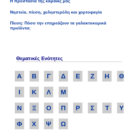
Η προστασία της καρδίας μας
Νηστεία, πίεση, χοληστερόλη και χορτοφαγία
Πίεση: Πόσο την επηρεάζουν τα γαλακτοκομικά
προϊόντα;
Θεματικές Ενότητες
Α
Β
Γ
Δ
Ε
Ζ
Η
Θ
Ι
Κ
Λ
Μ
Ν
Ξ
Ο
Π
Ρ
Σ
Τ
Υ
Φ
Χ
Ψ
Ω