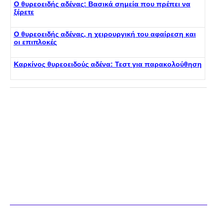
Ο θυρεοειδής αδένας: Βασικά σημεία που πρέπει να
ξέρετε
Ο θυρεοειδής αδένας, η χειρουργική του αφαίρεση και
οι επιπλοκές
Καρκίνος θυρεοειδούς αδένα: Τεστ για παρακολούθηση