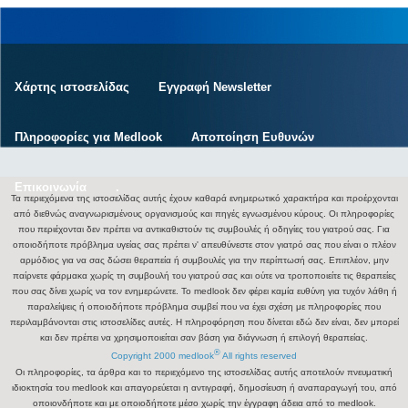
Χάρτης ιστοσελίδας
Εγγραφή Newsletter
Πληροφορίες για Medlook
Αποποίηση Ευθυνών
Επικοινωνία
.
Τα περιεχόμενα της ιστοσελίδας αυτής έχουν καθαρά ενημερωτικό χαρακτήρα και προέρχονται
από διεθνώς αναγνωρισμένους οργανισμούς και πηγές εγνωσμένου κύρους. Οι πληροφορίες
που περιέχονται δεν πρέπει να αντικαθιστούν τις συμβουλές ή οδηγίες του γιατρού σας. Για
οποιοδήποτε πρόβλημα υγείας σας πρέπει ν' απευθύνεστε στον γιατρό σας που είναι ο πλέον
αρμόδιος για να σας δώσει θεραπεία ή συμβουλές για την περίπτωσή σας. Επιπλέον, μην
παίρνετε φάρμακα χωρίς τη συμβουλή του γιατρού σας και ούτε να τροποποιείτε τις θεραπείες
που σας δίνει χωρίς να τον ενημερώνετε. Το medlook δεν φέρει καμία ευθύνη για τυχόν λάθη ή
παραλείψεις ή οποιοδήποτε πρόβλημα συμβεί που να έχει σχέση με πληροφορίες που
περιλαμβάνονται στις ιστοσελίδες αυτές. Η πληροφόρηση που δίνεται εδώ δεν είναι, δεν μπορεί
και δεν πρέπει να χρησιμοποιείται σαν βάση για διάγνωση ή επιλογή θεραπείας.
®
Copyright 2000 medlook
All rights reserved
Οι πληροφορίες, τα άρθρα και το περιεχόμενο της ιστοσελίδας αυτής αποτελούν πνευματική
ιδιοκτησία του medlook και απαγορεύεται η αντιγραφή, δημοσίευση ή αναπαραγωγή του, από
οποιονδήποτε και με οποιοδήποτε μέσο χωρίς την έγγραφη άδεια από το medlook.