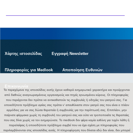
Χάρτης ιστοσελίδας
Εγγραφή Newsletter
Πληροφορίες για Medlook
Αποποίηση Ευθυνών
Επικοινωνία
.
Τα περιεχόμενα της ιστοσελίδας αυτής έχουν καθαρά ενημερωτικό χαρακτήρα και προέρχονται
από διεθνώς αναγνωρισμένους οργανισμούς και πηγές εγνωσμένου κύρους. Οι πληροφορίες
που περιέχονται δεν πρέπει να αντικαθιστούν τις συμβουλές ή οδηγίες του γιατρού σας. Για
οποιοδήποτε πρόβλημα υγείας σας πρέπει ν' απευθύνεστε στον γιατρό σας που είναι ο πλέον
αρμόδιος για να σας δώσει θεραπεία ή συμβουλές για την περίπτωσή σας. Επιπλέον, μην
παίρνετε φάρμακα χωρίς τη συμβουλή του γιατρού σας και ούτε να τροποποιείτε τις θεραπείες
που σας δίνει χωρίς να τον ενημερώνετε. Το medlook δεν φέρει καμία ευθύνη για τυχόν λάθη ή
παραλείψεις ή οποιοδήποτε πρόβλημα συμβεί που να έχει σχέση με πληροφορίες που
περιλαμβάνονται στις ιστοσελίδες αυτές. Η πληροφόρηση που δίνεται εδώ δεν είναι, δεν μπορεί