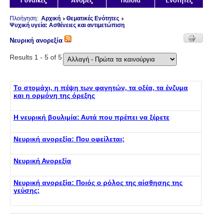
Πλοήγηση:
Αρχική
Θεματικές Ενότητες
Ψυχική υγεία: Ασθένειες και αντιμετώπιση
Νευρική ανορεξία
Results 1 - 5 of 5
Το στομάχι, η πέψη των φαγητών, τα οξέα, τα ένζυμα
και η ορμόνη της όρεξης
Η νευρική βουλιμία: Αυτά που πρέπει να ξέρετε
Νευρική ανορεξία: Που οφείλεται;
Νευρική Ανορεξία
Νευρική ανορεξία: Ποιός ο ρόλος της αίσθησης της
γεύσης;