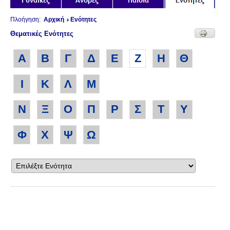
Πλοήγηση:
Αρχική
Ενότητες
Θεματικές Ενότητες
Α
Β
Γ
Δ
Ε
Ζ
Η
Θ
Ι
Κ
Λ
Μ
Ν
Ξ
Ο
Π
Ρ
Σ
Τ
Υ
Φ
Χ
Ψ
Ω