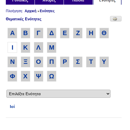
Πλοήγηση:
Αρχική
Ενότητες
Θεματικές Ενότητες
Α
Β
Γ
Δ
Ε
Ζ
Η
Θ
Ι
Κ
Λ
Μ
Ν
Ξ
Ο
Π
Ρ
Σ
Τ
Υ
Φ
Χ
Ψ
Ω
Ιοί