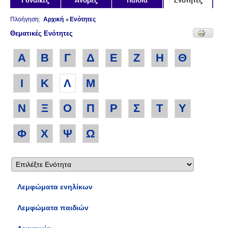
Πλοήγηση:
Αρχική
Ενότητες
Θεματικές Ενότητες
Α
Β
Γ
Δ
Ε
Ζ
Η
Θ
Ι
Κ
Λ
Μ
Ν
Ξ
Ο
Π
Ρ
Σ
Τ
Υ
Φ
Χ
Ψ
Ω
Λεμφώματα ενηλίκων
Λεμφώματα παιδιών