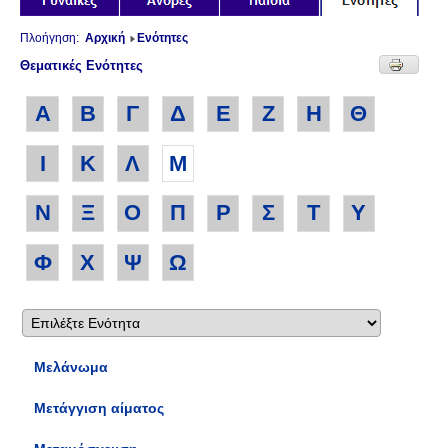
Πλοήγηση:
Αρχική
Ενότητες
Θεματικές Ενότητες
Α
Β
Γ
Δ
Ε
Ζ
Η
Θ
Ι
Κ
Λ
Μ
Ν
Ξ
Ο
Π
Ρ
Σ
Τ
Υ
Φ
Χ
Ψ
Ω
Μελάνωμα
Μετάγγιση αίματος