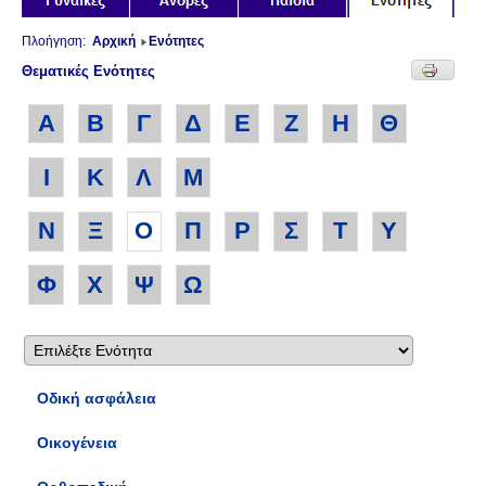
Πλοήγηση:
Αρχική
Ενότητες
Θεματικές Ενότητες
Α
Β
Γ
Δ
Ε
Ζ
Η
Θ
Ι
Κ
Λ
Μ
Ν
Ξ
Ο
Π
Ρ
Σ
Τ
Υ
Φ
Χ
Ψ
Ω
Οδική ασφάλεια
Οικογένεια