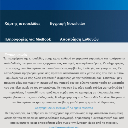
Χάρτης ιστοσελίδας
Εγγραφή Newsletter
Πληροφορίες για Medlook
Αποποίηση Ευθυνών
Επικοινωνία
.
Τα περιεχόμενα της ιστοσελίδας αυτής έχουν καθαρά ενημερωτικό χαρακτήρα και προέρχονται
από διεθνώς αναγνωρισμένους οργανισμούς και πηγές εγνωσμένου κύρους. Οι πληροφορίες
που περιέχονται δεν πρέπει να αντικαθιστούν τις συμβουλές ή οδηγίες του γιατρού σας. Για
οποιοδήποτε πρόβλημα υγείας σας πρέπει ν' απευθύνεστε στον γιατρό σας που είναι ο πλέον
αρμόδιος για να σας δώσει θεραπεία ή συμβουλές για την περίπτωσή σας. Επιπλέον, μην
παίρνετε φάρμακα χωρίς τη συμβουλή του γιατρού σας και ούτε να τροποποιείτε τις θεραπείες
που σας δίνει χωρίς να τον ενημερώνετε. Το medlook δεν φέρει καμία ευθύνη για τυχόν λάθη ή
παραλείψεις ή οποιοδήποτε πρόβλημα συμβεί που να έχει σχέση με πληροφορίες που
περιλαμβάνονται στις ιστοσελίδες αυτές. Η πληροφόρηση που δίνεται εδώ δεν είναι, δεν μπορεί
και δεν πρέπει να χρησιμοποιείται σαν βάση για διάγνωση ή επιλογή θεραπείας.
®
Copyright 2000 medlook
All rights reserved
Οι πληροφορίες, τα άρθρα και το περιεχόμενο της ιστοσελίδας αυτής αποτελούν πνευματική
ιδιοκτησία του medlook και απαγορεύεται η αντιγραφή, δημοσίευση ή αναπαραγωγή του, από
οποιονδήποτε και με οποιοδήποτε μέσο χωρίς την έγγραφη άδεια από το medlook.
http://www.medlook.net