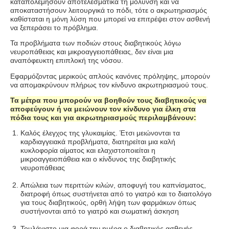
καταπολεμήσουν αποτελεσματικά τη μόλυνση και να
αποκαταστήσουν λειτουργικά το πόδι, τότε ο ακρωτηριασμός
καθίσταται η μόνη λύση που μπορεί να επιτρέψει στον ασθενή
να ξεπεράσει το πρόβλημα.
Τα προβλήματα των ποδιών στους διαβητικούς λόγω
νευροπάθειας και μικροαγγειοπάθειας, δεν είναι μια
αναπόφευκτη επιπλοκή της νόσου.
Εφαρμόζοντας μερικούς απλούς κανόνες πρόληψης, μπορούν
να απομακρύνουν πλήρως τον κίνδυνο ακρωτηριασμού τους.
Τα μέτρα που μπορούν να βοηθούν τους διαβητικούς να
αποφεύγουν ή να μειώνουν τον κίνδυνο για έλκη στα
πόδια τους και για ακρωτηριασμούς περιλαμβάνουν:
Καλός έλεγχος της γλυκαιμίας. Έτσι μειώνονται τα
καρδιαγγειακά προβλήματα, διατηρείται μια καλή
κυκλοφορία αίματος και ελαχιστοποιείται η
μικροαγγειοπάθεια και ο κίνδυνος της διαβητικής
νευροπάθειας
Απώλεια των περιττών κιλών, αποφυγή του καπνίσματος,
διατροφή όπως συστήνεται από το γιατρό και το διαιτολόγο
για τους διαβητικούς, ορθή λήψη των φαρμάκων όπως
συστήνονται από το γιατρό και σωματική άσκηση
Τουλάχιστο μια φορά την ημέρα ο διαβητικός ασθενής