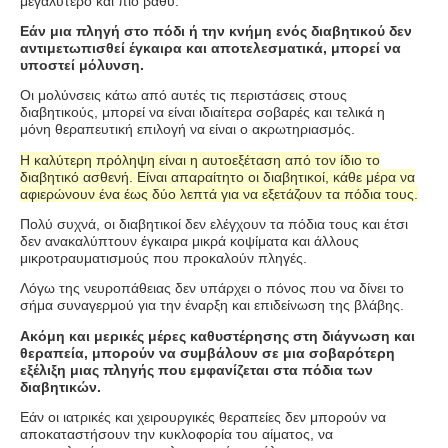
μεγαλύτερο και πιο βαθύ.
Εάν μια πληγή στο πόδι ή την κνήμη ενός διαβητικού δεν
αντιμετωπισθεί έγκαιρα και αποτελεσματικά, μπορεί να
υποστεί μόλυνση.
Οι μολύνσεις κάτω από αυτές τις περιστάσεις στους
διαβητικούς, μπορεί να είναι ιδιαίτερα σοβαρές και τελικά η
μόνη θεραπευτική επιλογή να είναι ο ακρωτηριασμός.
Η καλύτερη πρόληψη είναι η αυτοεξέταση από τον ίδιο το
διαβητικό ασθενή. Είναι απαραίτητο οι διαβητικοί, κάθε μέρα να
αφιερώνουν ένα έως δύο λεπτά για να εξετάζουν τα πόδια τους.
Πολύ συχνά, οι διαβητικοί δεν ελέγχουν τα πόδια τους και έτσι
δεν ανακαλύπτουν έγκαιρα μικρά κοψίματα και άλλους
μικροτραυματισμούς που προκαλούν πληγές.
Λόγω της νευροπάθειας δεν υπάρχει ο πόνος που να δίνει το
σήμα συναγερμού για την έναρξη και επιδείνωση της βλάβης.
Ακόμη και μερικές μέρες καθυστέρησης στη διάγνωση και
θεραπεία, μπορούν να συμβάλουν σε μια σοβαρότερη
εξέλιξη μιας πληγής που εμφανίζεται στα πόδια των
διαβητικών.
Εάν οι ιατρικές και χειρουργικές θεραπείες δεν μπορούν να
αποκαταστήσουν την κυκλοφορία του αίματος, να