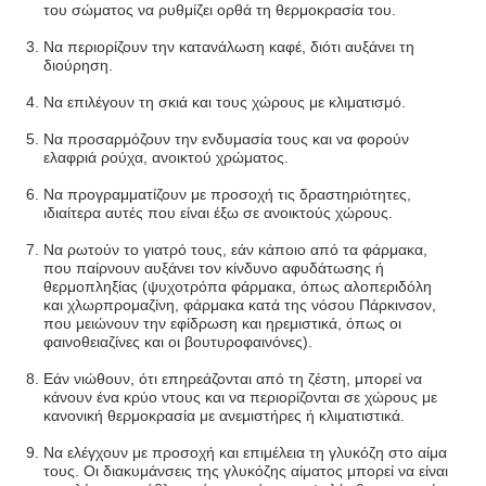
του σώματος να ρυθμίζει ορθά τη θερμοκρασία του.
Να περιορίζουν την κατανάλωση καφέ, διότι αυξάνει τη
διούρηση.
Να επιλέγουν τη σκιά και τους χώρους με κλιματισμό.
Να προσαρμόζουν την ενδυμασία τους και να φορούν
ελαφριά ρούχα, ανοικτού χρώματος.
Να προγραμματίζουν με προσοχή τις δραστηριότητες,
ιδιαίτερα αυτές που είναι έξω σε ανοικτούς χώρους.
Να ρωτούν το γιατρό τους, εάν κάποιο από τα φάρμακα,
που παίρνουν αυξάνει τον κίνδυνο αφυδάτωσης ή
θερμοπληξίας (ψυχοτρόπα φάρμακα, όπως αλοπεριδόλη
και χλωρπρομαζίνη, φάρμακα κατά της νόσου Πάρκινσον,
που μειώνουν την εφίδρωση και ηρεμιστικά, όπως οι
φαινοθειαζίνες και οι βουτυροφαινόνες).
Εάν νιώθουν, ότι επηρεάζονται από τη ζέστη, μπορεί να
κάνουν ένα κρύο ντους και να περιορίζονται σε χώρους με
κανονική θερμοκρασία με ανεμιστήρες ή κλιματιστικά.
Να ελέγχουν με προσοχή και επιμέλεια τη γλυκόζη στο αίμα
τους. Οι διακυμάνσεις της γλυκόζης αίματος μπορεί να είναι