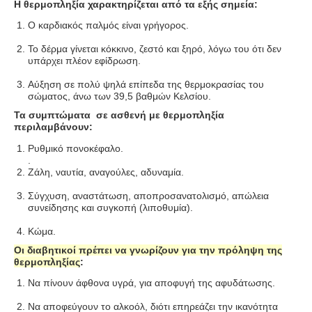
Η θερμοπληξία χαρακτηρίζεται από τα εξής σημεία:
Ο καρδιακός παλμός είναι γρήγορος.
Το δέρμα γίνεται κόκκινο, ζεστό και ξηρό, λόγω του ότι δεν
υπάρχει πλέον εφίδρωση.
Αύξηση σε πολύ ψηλά επίπεδα της θερμοκρασίας του
σώματος, άνω των 39,5 βαθμών Κελσίου.
Τα συμπτώματα σε ασθενή με θερμοπληξία
περιλαμβάνουν:
Ρυθμικό πονοκέφαλο.
.
Ζάλη, ναυτία, αναγούλες, αδυναμία.
Σύγχυση,
αναστάτωση, αποπροσανατολισμό
, απώλεια
συνείδησης και συγκοπή (λιποθυμία).
Κώμα.
Οι διαβητικοί πρέπει να γνωρίζουν για την πρόληψη της
θερμοπληξίας
:
Να πίνουν άφθονα υγρά, για αποφυγή της αφυδάτωσης.
Να αποφεύγουν το αλκοόλ, διότι επηρεάζει την ικανότητα