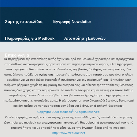
Χάρτης ιστοσελίδας
Εγγραφή Newsletter
Πληροφορίες για Medlook
Αποποίηση Ευθυνών
Επικοινωνία
.
Τα περιεχόμενα της ιστοσελίδας αυτής έχουν καθαρά ενημερωτικό χαρακτήρα και προέρχονται
από διεθνώς αναγνωρισμένους οργανισμούς και πηγές εγνωσμένου κύρους. Οι πληροφορίες
που περιέχονται δεν πρέπει να αντικαθιστούν τις συμβουλές ή οδηγίες του γιατρού σας. Για
οποιοδήποτε πρόβλημα υγείας σας πρέπει ν' απευθύνεστε στον γιατρό σας που είναι ο πλέον
αρμόδιος για να σας δώσει θεραπεία ή συμβουλές για την περίπτωσή σας. Επιπλέον, μην
παίρνετε φάρμακα χωρίς τη συμβουλή του γιατρού σας και ούτε να τροποποιείτε τις θεραπείες
που σας δίνει χωρίς να τον ενημερώνετε. Το medlook δεν φέρει καμία ευθύνη για τυχόν λάθη ή
παραλείψεις ή οποιοδήποτε πρόβλημα συμβεί που να έχει σχέση με πληροφορίες που
περιλαμβάνονται στις ιστοσελίδες αυτές. Η πληροφόρηση που δίνεται εδώ δεν είναι, δεν μπορεί
και δεν πρέπει να χρησιμοποιείται σαν βάση για διάγνωση ή επιλογή θεραπείας.
®
Copyright 2000 medlook
All rights reserved
Οι πληροφορίες, τα άρθρα και το περιεχόμενο της ιστοσελίδας αυτής αποτελούν πνευματική
ιδιοκτησία του medlook και απαγορεύεται η αντιγραφή, δημοσίευση ή αναπαραγωγή του, από
οποιονδήποτε και με οποιοδήποτε μέσο χωρίς την έγγραφη άδεια από το medlook.
http://www.medlook.net