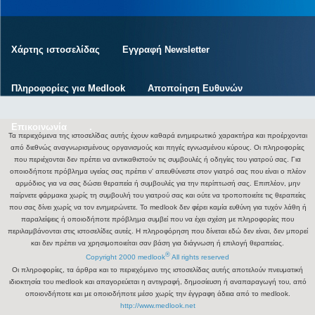
Χάρτης ιστοσελίδας
Εγγραφή Newsletter
Πληροφορίες για Medlook
Αποποίηση Ευθυνών
Επικοινωνία
.
Τα περιεχόμενα της ιστοσελίδας αυτής έχουν καθαρά ενημερωτικό χαρακτήρα και προέρχονται
από διεθνώς αναγνωρισμένους οργανισμούς και πηγές εγνωσμένου κύρους. Οι πληροφορίες
που περιέχονται δεν πρέπει να αντικαθιστούν τις συμβουλές ή οδηγίες του γιατρού σας. Για
οποιοδήποτε πρόβλημα υγείας σας πρέπει ν' απευθύνεστε στον γιατρό σας που είναι ο πλέον
αρμόδιος για να σας δώσει θεραπεία ή συμβουλές για την περίπτωσή σας. Επιπλέον, μην
παίρνετε φάρμακα χωρίς τη συμβουλή του γιατρού σας και ούτε να τροποποιείτε τις θεραπείες
που σας δίνει χωρίς να τον ενημερώνετε. Το medlook δεν φέρει καμία ευθύνη για τυχόν λάθη ή
παραλείψεις ή οποιοδήποτε πρόβλημα συμβεί που να έχει σχέση με πληροφορίες που
περιλαμβάνονται στις ιστοσελίδες αυτές. Η πληροφόρηση που δίνεται εδώ δεν είναι, δεν μπορεί
και δεν πρέπει να χρησιμοποιείται σαν βάση για διάγνωση ή επιλογή θεραπείας.
®
Copyright 2000 medlook
All rights reserved
Οι πληροφορίες, τα άρθρα και το περιεχόμενο της ιστοσελίδας αυτής αποτελούν πνευματική
ιδιοκτησία του medlook και απαγορεύεται η αντιγραφή, δημοσίευση ή αναπαραγωγή του, από
οποιονδήποτε και με οποιοδήποτε μέσο χωρίς την έγγραφη άδεια από το medlook.
http://www.medlook.net