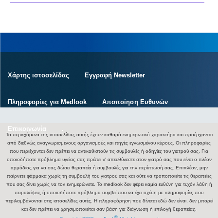
Χάρτης ιστοσελίδας
Εγγραφή Newsletter
Πληροφορίες για Medlook
Αποποίηση Ευθυνών
Επικοινωνία
.
Τα περιεχόμενα της ιστοσελίδας αυτής έχουν καθαρά ενημερωτικό χαρακτήρα και προέρχονται
από διεθνώς αναγνωρισμένους οργανισμούς και πηγές εγνωσμένου κύρους. Οι πληροφορίες
που περιέχονται δεν πρέπει να αντικαθιστούν τις συμβουλές ή οδηγίες του γιατρού σας. Για
οποιοδήποτε πρόβλημα υγείας σας πρέπει ν' απευθύνεστε στον γιατρό σας που είναι ο πλέον
αρμόδιος για να σας δώσει θεραπεία ή συμβουλές για την περίπτωσή σας. Επιπλέον, μην
παίρνετε φάρμακα χωρίς τη συμβουλή του γιατρού σας και ούτε να τροποποιείτε τις θεραπείες
που σας δίνει χωρίς να τον ενημερώνετε. Το medlook δεν φέρει καμία ευθύνη για τυχόν λάθη ή
παραλείψεις ή οποιοδήποτε πρόβλημα συμβεί που να έχει σχέση με πληροφορίες που
περιλαμβάνονται στις ιστοσελίδες αυτές. Η πληροφόρηση που δίνεται εδώ δεν είναι, δεν μπορεί
και δεν πρέπει να χρησιμοποιείται σαν βάση για διάγνωση ή επιλογή θεραπείας.
®