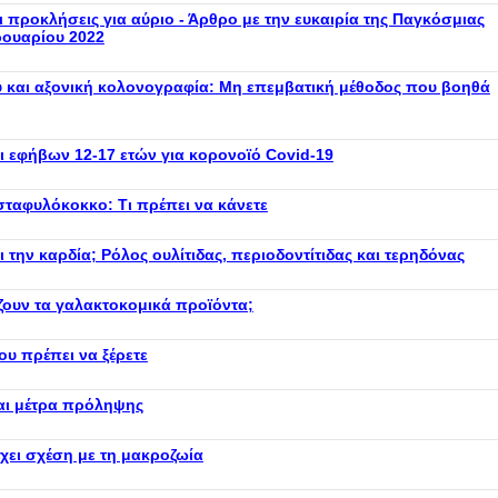
ι προκλήσεις για αύριο - Άρθρο με την ευκαιρία της Παγκόσμιας
ρουαρίου 2022
υ και αξονική κολονογραφία: Μη επεμβατική μέθοδος που βοηθά
 εφήβων 12-17 ετών για κορονοϊό Covid-19
σταφυλόκοκκο: Τι πρέπει να κάνετε
την καρδία; Ρόλος ουλίτιδας, περιοδοντίτιδας και τερηδόνας
ζουν τα γαλακτοκομικά προϊόντα;
ου πρέπει να ξέρετε
και μέτρα πρόληψης
έχει σχέση με τη μακροζωία