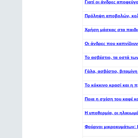
Γιατί οι άνδρες αποφεύγο
Πρόληψη αποβολών, κολπ
Χρήση μάσκας στα παιδιά
Οι άνδρες που καπνίζουν:
Το ασβέστιο, τα οστά τ
Γάλα, ασβέστιο, βιταμίνη
Το κόκκινο κρασί και η 
Ποια η σχέση του καφέ 
Η υποθερμία, οι ηλικιωμέ
Φούρνοι μικροκυμάτων: