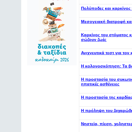
Πολύποδες και καρκίνος 
Μεσογειακή διατροφή και
Καρκίνος του στόματος κ
σώζουν ζωές
Ανιχνευτικά τεστ για το
Η κολονοσκόπηση: Τα βα
Η προστασία του συκωτιο
ηπατικές ασθένειες
Η προστασία της καρδίας
Η πρόληψη του ζαχαρώδη
Νηστεία, πίεση, χοληστε