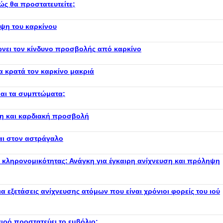
ώς θα προστατευτείτε;
ηψη του καρκίνου
ώνει τον κίνδυνο προσβολής από καρκίνο
α κρατά τον καρκίνο μακριά
ίναι τα συμπτώματα;
η και καρδιακή προσβολή
αι στον αστράγαλο
κληρονομικότητας: Ανάγκη για έγκαιρη ανίχνευση και πρόληψη
ια εξετάσεις ανίχνευσης ατόμων που είναι χρόνιοι φορείς του ιού
αιρό προστατεύει το εμβόλιο;