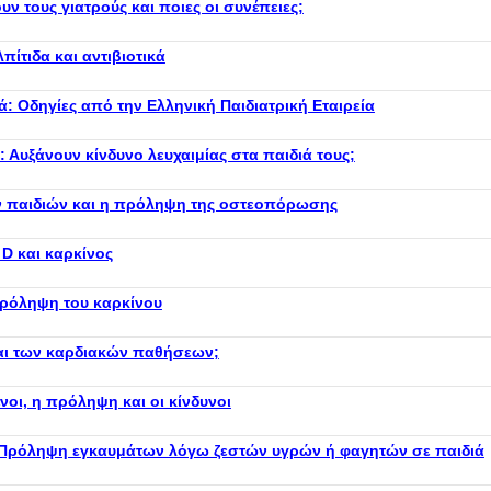
υν τους γιατρούς και ποιες οι συνέπειες;
ίτιδα και αντιβιοτικά
: Οδηγίες από την Ελληνική Παιδιατρική Εταιρεία
 Αυξάνουν κίνδυνο λευχαιμίας στα παιδιά τους;
ων παιδιών και η πρόληψη της οστεοπόρωσης
 D και καρκίνος
πρόληψη του καρκίνου
και των καρδιακών παθήσεων;
νοι, η πρόληψη και οι κίνδυνοι
 Πρόληψη εγκαυμάτων λόγω ζεστών υγρών ή φαγητών σε παιδιά