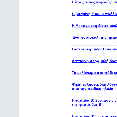
Πέτρες στους νεφρούς: Π
Η βιταμίνη Ε και η πρόλ
Η Μεσογειακή δίαιτα μει
Ένα πορτοκάλι την ημέρ
Γαστρεντερίτιδα: Ποια ε
Ασπιρίνη σε χαμηλή δόσ
Το μελάνωμα στο πόδι κ
Ψηλή χοληστερόλη λόγω 
από την παιδική ηλικία
Ηπατίτιδα Β: Συστάσεις γ
της ηπατίτιδας Β
Ηπατίτιδα Β: Για πόσο κ