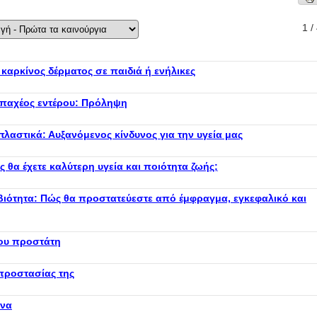
1 /
 καρκίνος δέρματος σε παιδιά ή ενήλικες
 παχέος εντέρου: Πρόληψη
λαστικά: Αυξανόμενος κίνδυνος για την υγεία μας
 θα έχετε καλύτερη υγεία και ποιότητα ζωής;
οβιότητα: Πώς θα προστατεύεστε από έμφραγμα, εγκεφαλικό και
ου προστάτη
προστασίας της
ωνα