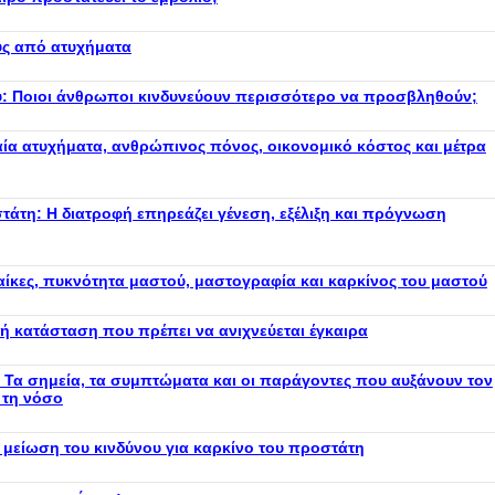
υς από ατυχήματα
υ: Ποιοι άνθρωποι κινδυνεύουν περισσότερο να προσβληθούν;
ία ατυχήματα, ανθρώπινος πόνος, οικονομικό κόστος και μέτρα
στάτη: Η διατροφή επηρεάζει γένεση, εξέλιξη και πρόγνωση
ναίκες, πυκνότητα μαστού, μαστογραφία και καρκίνος του μαστού
ή κατάσταση που πρέπει να ανιχνεύεται έγκαιρα
 Τα σημεία, τα συμπτώματα και οι παράγοντες που αυξάνουν τον
 τη νόσο
 μείωση του κινδύνου για καρκίνο του προστάτη