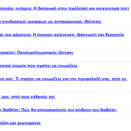
παχέος εντέρου: Η διατροφή στην πρόληψη και ανιχνευτικά τεστ
 συνδυασμοί τροφίμων με αντικαρκινικές ιδιότητες
αι του φάρυγγα: Η έγκαιρη ανίχνευση, διάγνωση και θεραπεία
ν καρκίνο: Προσυμπτωματικός έλεγχος
σικά σημεία που πρέπει να γνωρίζετε
ύ σας: Τι πρέπει να γνωρίζετε για την προφύλαξή σας, από τις
 μας, από τους εχθρούς της
 διαβήτη: Πώς θα απομακρύνετε τον κίνδυνο του διαβήτη;
ρόλη και χορτοφαγία