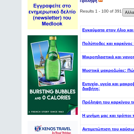
Πρόληψη
Results 1 - 100 of 391
Εγκαύματα στον ήλιο και
Πολύποδες και καρκίνος
Μικροπλαστικά και νανοπ
Μυστικά μακροζωίας: Πώς
Ευτυχία, υγεία και μακρ
διαβήτη;
Πρόληψη του καρκίνου τ
Η μνήμη μας και τρόποι 
Αντιμετώπιση του καύσ