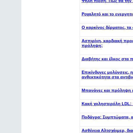
Ψηλή πίεση: Πώς θα την 
Ροχαλητό και το ενεργητ
Ο καρκίνος δέρματος, τα 
Ασπιρίνη, καρδιακή προσ
πρόληψη;
Διαβήτης και έλκος στα π
Επικίνδυνες μολύνσεις, 
ανθεκτικότητα στα αντιβι
Μπανάνες και πρόληψη ε
Κακή χοληστερόλη LDL: Π
Ποδάγρα: Συμπτώματα, α
Ασθένεια Αλτσχάιμερ, δι