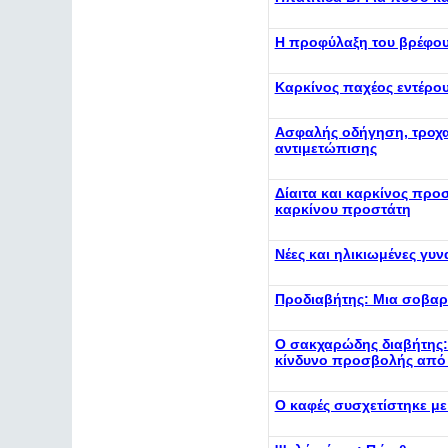
Η προφύλαξη του βρέφο
Καρκίνος παχέος εντέρο
Ασφαλής οδήγηση, τροχα
αντιμετώπισης
Δίαιτα και καρκίνος προ
καρκίνου προστάτη
Νέες και ηλικιωμένες γυ
Προδιαβήτης: Μια σοβαρ
Ο σακχαρώδης διαβήτης:
κίνδυνο προσβολής από
Ο καφές συσχετίστηκε με