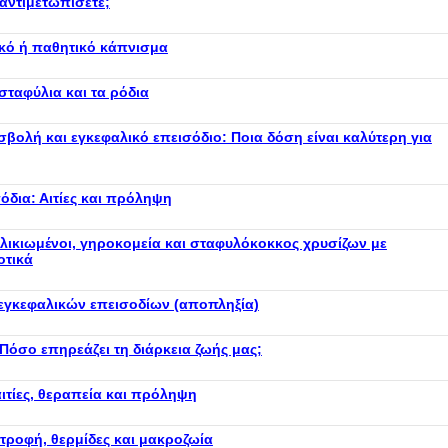
αντιμετωπίσετε;
ικό ή παθητικό κάπνισμα
σταφύλια και τα ρόδια
βολή και εγκεφαλικό επεισόδιο: Ποια δόση είναι καλύτερη για
όδια: Αιτίες και πρόληψη
ηλικιωμένοι, γηροκομεία και σταφυλόκοκκος χρυσίζων με
οτικά
γκεφαλικών επεισοδίων (αποπληξία)
όσο επηρεάζει τη διάρκεια ζωής μας;
ιτίες, θεραπεία και πρόληψη
ατροφή, θερμίδες και μακροζωία