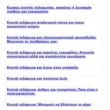
Κεραίες κινητής τηλεφωνίας, καρκίνος ή λευχαιμία
παιδιών και εγκυμοσύνη
Κινητά τηλέφωνα αναλογικού τύπου και όγκοι
ακουστικού νεύρου
Κινητά τηλέφωνα και ηλεκτρομαγνητική ακτινοβολία:
Μειώνουν τις αντιδράσεις μας;
Κινητά τηλέφωνα και καρκίνος εγκεφάλου: Απουσία
συσχετισμού αλλά και αναπάντητα ερωτήματα
Κινητά τηλέφωνα και όγκοι στον εγκέφαλο
Κινητά τηλέφωνα και ποιότητα ζωής
Κινητά τηλέφωνα, άνδρες και γονιμότητα: Ποια είναι η
πραγματικότητα;
Κινητά τηλέφωνα: Μπορούν να βλάπτουν το αίμα;