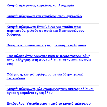
Κινητά τηλέφωνα, καρκίνος και λευχαιμία
Κινητά τηλέφωνα και καρκίνος στον εγκέφαλο
Κινητά τηλέφωνα: Επικίνδυνα για παιδιά που
περπατούν, μιλούν σε αυτά και διασταυρώνουν
δρόμους
Βουητό στα αυτιά και σχέση με κινητό τηλέφωνο
Εάν μιλάτε όταν οδηγάτε κάνετε περισσότερα λάθη
στην οδήγηση, στη συνομιλία και στην επικοινωνία
σας
Οδήγηση, κινητό τηλέφωνο με ελεύθερα χέρια:
Επικίνδυνο
Κινητά τηλέφωνα, ηλεκτρομαγνητική ακτινοβολία και
όγκοι ή καρκίνοι εγκεφάλου
Εγκέφαλος: Υπερδιέγερση από το κινητό τηλέφωνο