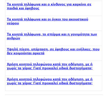
Τα κινητά τηλέφωνα και ο κίνδυνος για καρκίνο σε
παιδιά και έφηβους
Τα κινητά τηλέφωνα και οι όγκοι του ακουστικού
νεύρου
Τα κινητά τηλέφωνα, το σπέρμα και η γονιμότητα των
ανδρών
Υψηλή πίεση, υπέρταση, σε έφηβους και ενήλικες, που
δεν κοιμούνται αρκετά
Χρήση κινητού τηλεφώνου κατά την οδήγηση, με ή
χωρίς τα χέρια: Γιατί προκαλεί οδικά δυστυχήματα;
Χρήση κινητού τηλεφώνου κατά την οδήγηση, με ή
χωρίς τα χέρια: Γιατί προκαλεί οδικά δυστυχήματα;