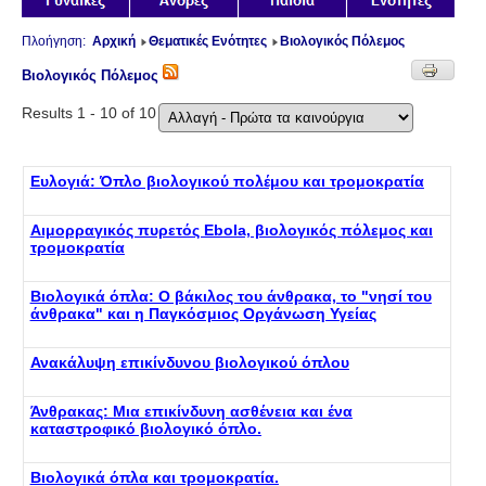
Πλοήγηση:
Αρχική
Θεματικές Ενότητες
Βιολογικός Πόλεμος
Βιολογικός Πόλεμος
Results 1 - 10 of 10
Ευλογιά: Όπλο βιολογικού πολέμου και τρομοκρατία
Αιμορραγικός πυρετός Ebola, βιολογικός πόλεμος και
τρομοκρατία
Βιολογικά όπλα: Ο βάκιλος του άνθρακα, το "νησί του
άνθρακα" και η Παγκόσμιος Οργάνωση Υγείας
Ανακάλυψη επικίνδυνου βιολογικού όπλου
Άνθρακας: Μια επικίνδυνη ασθένεια και ένα
καταστροφικό βιολογικό όπλο.
Βιολογικά όπλα και τρομοκρατία.