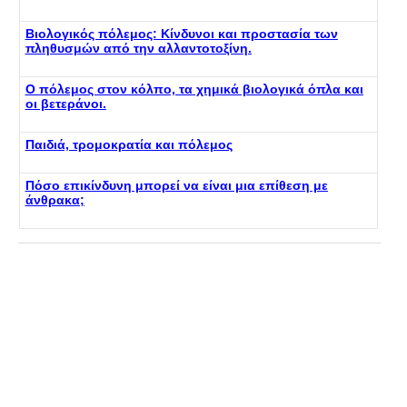
Βιολογικός πόλεμος: Κίνδυνοι και προστασία των
πληθυσμών από την αλλαντοτοξίνη.
Ο πόλεμος στον κόλπο, τα χημικά βιολογικά όπλα και
οι βετεράνοι.
Παιδιά, τρομοκρατία και πόλεμος
Πόσο επικίνδυνη μπορεί να είναι μια επίθεση με
άνθρακα;