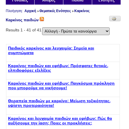
Πλοήγηση:
Αρχική
Θεματικές Ενότητες
Καρκίνος
Καρκίνος παιδιών
Results 1 - 41 of 41
Παιδικός καρκίνος και λευχαιμία: Σημεία και
συμπτώματα
Καρκίνος παιδιών και εφήβων: Πρόσφατες θετικές,
ελπιδοφόρες εξελίξεις
Καρκίνος παιδιών και εφήβων: Παγκόσμια πρόκληση
που μπορούμε να νικήσουμε!
Θεραπεία παιδιών με καρκίνο: Μείωση τοξικότητας,
υψίστη προτεραιότητα!
Καρκίνος και λευχαιμία παιδιών και εφήβων: Πώς θα
αυξήσουμε την ίαση; Ποιες οι προκλήσεις;