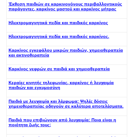
Έκθεση παιδιών σε καρκινογόνους περιβαλλοντικούς
παράγοντες, καρκίνος μαστού και καρκίνος μήτρας
Ηλεκτρομαγνητικά πεδία και παιδικός καρκίνος
Ηλεκτρομαγνητικά πεδία και παιδικός καρκίνος.
Καρκίνος εγκεφάλου μικρών παιδιών, χημειοθεραπεία
και ακτινοθεραπεία
Καρκίνος νεφρών σε παιδιά και χημειοθεραπεία
Κεραίες κινητής τηλεφωνίας, καρκίνος ή λευχαιμία
παιδιών και εγκυμοσύνη
Παιδιά με λευχαιμία και λέμφωμα: Ψηλές δόσεις
χημειοθεραπείας οδηγούν σε καλύτερα αποτελέσματα.
Παιδιά που επιβιώνουν από λευχαιμία: Ποια είναι η
ποιότητα ζωής τους;