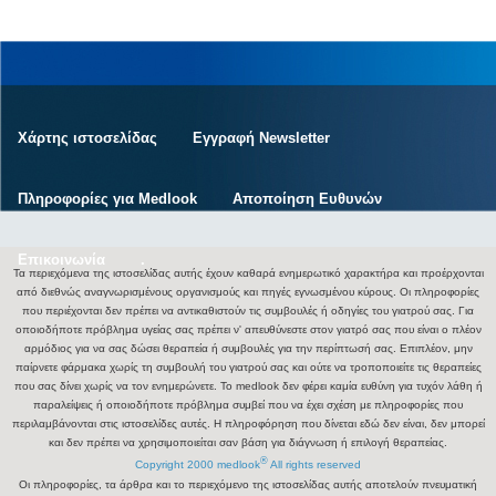
Χάρτης ιστοσελίδας
Εγγραφή Newsletter
Πληροφορίες για Medlook
Αποποίηση Ευθυνών
Επικοινωνία
.
Τα περιεχόμενα της ιστοσελίδας αυτής έχουν καθαρά ενημερωτικό χαρακτήρα και προέρχονται
από διεθνώς αναγνωρισμένους οργανισμούς και πηγές εγνωσμένου κύρους. Οι πληροφορίες
που περιέχονται δεν πρέπει να αντικαθιστούν τις συμβουλές ή οδηγίες του γιατρού σας. Για
οποιοδήποτε πρόβλημα υγείας σας πρέπει ν' απευθύνεστε στον γιατρό σας που είναι ο πλέον
αρμόδιος για να σας δώσει θεραπεία ή συμβουλές για την περίπτωσή σας. Επιπλέον, μην
παίρνετε φάρμακα χωρίς τη συμβουλή του γιατρού σας και ούτε να τροποποιείτε τις θεραπείες
που σας δίνει χωρίς να τον ενημερώνετε. Το medlook δεν φέρει καμία ευθύνη για τυχόν λάθη ή
παραλείψεις ή οποιοδήποτε πρόβλημα συμβεί που να έχει σχέση με πληροφορίες που
περιλαμβάνονται στις ιστοσελίδες αυτές. Η πληροφόρηση που δίνεται εδώ δεν είναι, δεν μπορεί
και δεν πρέπει να χρησιμοποιείται σαν βάση για διάγνωση ή επιλογή θεραπείας.
®
Copyright 2000 medlook
All rights reserved
Οι πληροφορίες, τα άρθρα και το περιεχόμενο της ιστοσελίδας αυτής αποτελούν πνευματική