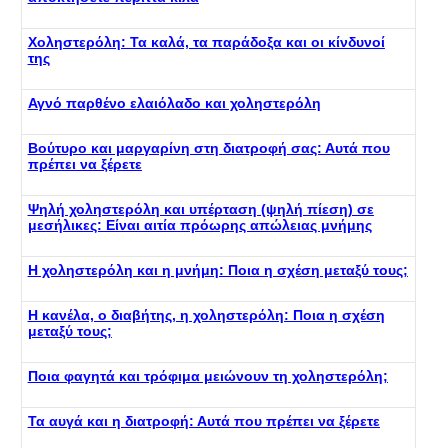
Χοληστερόλη: Τα καλά, τα παράδοξα και οι κίνδυνοί
της
Αγνό παρθένο ελαιόλαδο και χοληστερόλη
Βούτυρο και μαργαρίνη στη διατροφή σας: Αυτά που
πρέπει να ξέρετε
Ψηλή χοληστερόλη και υπέρταση (ψηλή πίεση) σε
μεσήλικες: Είναι αιτία πρόωρης απώλειας μνήμης
Η χοληστερόλη και η μνήμη: Ποια η σχέση μεταξύ τους;
Η κανέλα, ο διαβήτης, η χοληστερόλη: Ποια η σχέση
μεταξύ τους;
Ποια φαγητά και τρόφιμα μειώνουν τη χοληστερόλη;
Τα αυγά και η διατροφή: Αυτά που πρέπει να ξέρετε