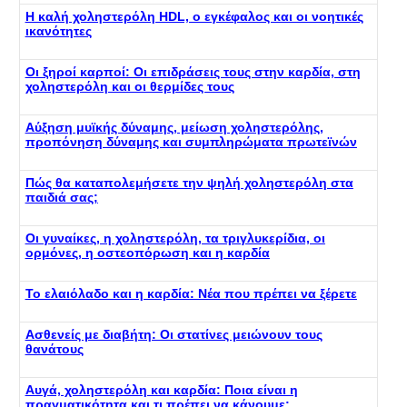
Η καλή χοληστερόλη HDL, ο εγκέφαλος και οι νοητικές
ικανότητες
Οι ξηροί καρποί: Οι επιδράσεις τους στην καρδία, στη
χοληστερόλη και οι θερμίδες τους
Αύξηση μυϊκής δύναμης, μείωση χοληστερόλης,
προπόνηση δύναμης και συμπληρώματα πρωτεϊνών
Πώς θα καταπολεμήσετε την ψηλή χοληστερόλη στα
παιδιά σας;
Οι γυναίκες, η χοληστερόλη, τα τριγλυκερίδια, οι
ορμόνες, η οστεοπόρωση και η καρδία
Το ελαιόλαδο και η καρδία: Νέα που πρέπει να ξέρετε
Ασθενείς με διαβήτη: Οι στατίνες μειώνουν τους
θανάτους
Αυγά, χοληστερόλη και καρδία: Ποια είναι η
πραγματικότητα και τι πρέπει να κάνουμε;