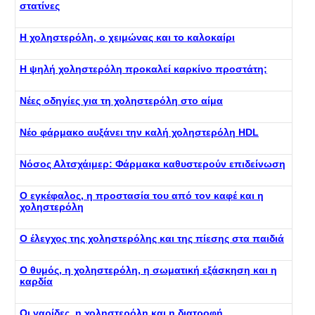
στατίνες
Η χοληστερόλη, ο χειμώνας και το καλοκαίρι
Η ψηλή χοληστερόλη προκαλεί καρκίνο προστάτη;
Νέες οδηγίες για τη χοληστερόλη στο αίμα
Νέο φάρμακο αυξάνει την καλή χοληστερόλη HDL
Νόσος Αλτσχάιμερ: Φάρμακα καθυστερούν επιδείνωση
Ο εγκέφαλος, η προστασία του από τον καφέ και η
χοληστερόλη
Ο έλεγχος της χοληστερόλης και της πίεσης στα παιδιά
Ο θυμός, η χοληστερόλη, η σωματική εξάσκηση και η
καρδία
Οι γαρίδες, η χοληστερόλη και η διατροφή