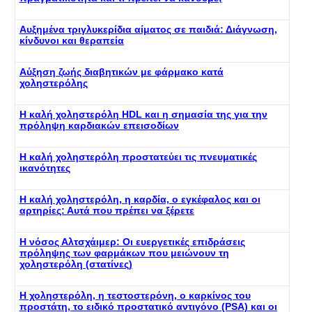
Αυξημένα τριγλυκερίδια αίματος σε παιδιά: Διάγνωση,
κίνδυνοι και θεραπεία
Αύξηση ζωής διαβητικών με φάρμακο κατά
χοληστερόλης
Η καλή χοληστερόλη HDL και η σημασία της για την
πρόληψη καρδιακών επεισοδίων
Η καλή χοληστερόλη προστατεύει τις πνευματικές
ικανότητες
Η καλή χοληστερόλη, η καρδία, ο εγκέφαλος και οι
αρτηρίες: Αυτά που πρέπει να ξέρετε
Η νόσος Αλτσχάιμερ: Οι ευεργετικές επιδράσεις
πρόληψης των φαρμάκων που μειώνουν τη
χοληστερόλη (στατίνες)
Η χοληστερόλη, η τεστοστερόνη, ο καρκίνος του
προστάτη, το ειδικό προστατικό αντιγόνο (PSA) και οι