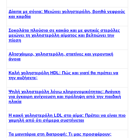
Δίαιτα με σόγια: Μειώνει χοληστερόλη, βοηθά νεφρούς
και καρδία
Σοκολάτα πλούσια σε κακάο και με φυτικές στερόλες
μειώνει τη χοληστερόλη αίματος και βελτιώνει την
πίεση
Αλτσχάιμερ, χοληστερόλη, στατίνες και γεροντική
άνοια
Καλή χοληστερόλη HDL: Πώς και γιατί θα πρέπει να
την αυξήσετε;
Ψηλή χοληστερόλη λόγω κληρονομικότητας: Ανάγκη
για έγκαιρη ανίχνευση και πρόληψη από την παιδική
ηλικία
Η κακή χοληστερόλη LDL στο αίμα: Πρέπει να είναι πιο
χαμηλή από ότι σήμερα συστήνεται
Τα μανιτάρια στη διατροφή: Τι μας προσφέρουν;