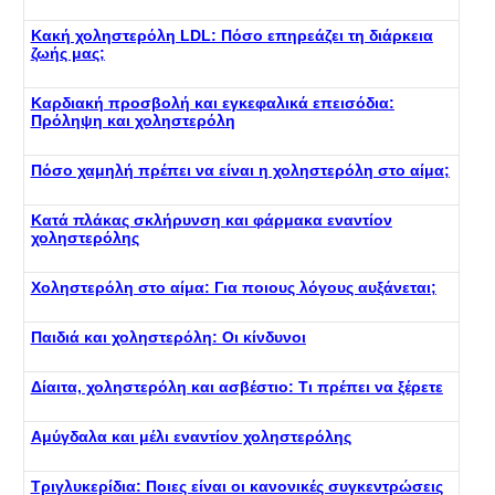
Κακή χοληστερόλη LDL: Πόσο επηρεάζει τη διάρκεια
ζωής μας;
Καρδιακή προσβολή και εγκεφαλικά επεισόδια:
Πρόληψη και χοληστερόλη
Πόσο χαμηλή πρέπει να είναι η χοληστερόλη στο αίμα;
Κατά πλάκας σκλήρυνση και φάρμακα εναντίον
χοληστερόλης
Χοληστερόλη στο αίμα: Για ποιους λόγους αυξάνεται;
Παιδιά και χοληστερόλη: Οι κίνδυνοι
Δίαιτα, χοληστερόλη και ασβέστιο: Τι πρέπει να ξέρετε
Αμύγδαλα και μέλι εναντίον χοληστερόλης
Τριγλυκερίδια: Ποιες είναι οι κανονικές συγκεντρώσεις