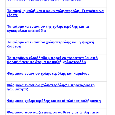
Τα αυγά, η καλή και η κακή χοληστερόλη: Τι πρέπει να
ξέρετε
Τα φάρμακα εναντίον της χοληστερόλης και τα
εγκεφαλικά επεισόδια
Τα φάρμακα εναντίον χοληστερόλης και η ψυχική
διάθεση
Το παρθένο ελαιόλαδο μπορεί να προστατεύει από
θρομβώσεις σε άτομα με ψηλή χοληστερόλη
Φάρμακα εναντίον χοληστερόλης και καρκίνος
Φάρμακα εναντίον χοληστερόλης: Επηρεάζουν τη
γονιμότητα;
Φάρμακα χοληστερόλης και κατά πλάκας σκλήρυνση
Φάρμακο που σώζει ζωές σε ασθενείς με ψηλή πίεση