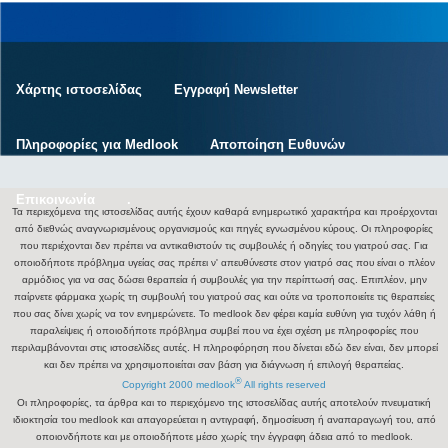
Χάρτης ιστοσελίδας
Εγγραφή Newsletter
Πληροφορίες για Medlook
Αποποίηση Ευθυνών
Επικοινωνία
.
Τα περιεχόμενα της ιστοσελίδας αυτής έχουν καθαρά ενημερωτικό χαρακτήρα και προέρχονται
από διεθνώς αναγνωρισμένους οργανισμούς και πηγές εγνωσμένου κύρους. Οι πληροφορίες
που περιέχονται δεν πρέπει να αντικαθιστούν τις συμβουλές ή οδηγίες του γιατρού σας. Για
οποιοδήποτε πρόβλημα υγείας σας πρέπει ν' απευθύνεστε στον γιατρό σας που είναι ο πλέον
αρμόδιος για να σας δώσει θεραπεία ή συμβουλές για την περίπτωσή σας. Επιπλέον, μην
παίρνετε φάρμακα χωρίς τη συμβουλή του γιατρού σας και ούτε να τροποποιείτε τις θεραπείες
που σας δίνει χωρίς να τον ενημερώνετε. Το medlook δεν φέρει καμία ευθύνη για τυχόν λάθη ή
παραλείψεις ή οποιοδήποτε πρόβλημα συμβεί που να έχει σχέση με πληροφορίες που
περιλαμβάνονται στις ιστοσελίδες αυτές. Η πληροφόρηση που δίνεται εδώ δεν είναι, δεν μπορεί
και δεν πρέπει να χρησιμοποιείται σαν βάση για διάγνωση ή επιλογή θεραπείας.
®
Copyright 2000 medlook
All rights reserved
Οι πληροφορίες, τα άρθρα και το περιεχόμενο της ιστοσελίδας αυτής αποτελούν πνευματική
ιδιοκτησία του medlook και απαγορεύεται η αντιγραφή, δημοσίευση ή αναπαραγωγή του, από
οποιονδήποτε και με οποιοδήποτε μέσο χωρίς την έγγραφη άδεια από το medlook.