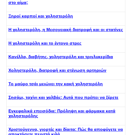
στο αίμα;
Ξηροί καρποί και χοληστερόλη
Η χοληστερόλη, η Μεσογειακή διατροφή και οι στατίνες
Η χοληστερόλη και το έντονο στρες
Κανέλλα, διαβήτης, χοληστερόλη και τριγλυκερίδια
Χοληστερόλη, διατροφή και στένωση αρτηριών
Το μαύρο τσάι μειώνει την κακή χοληστερόλη
Σησάμι, ταχίνι και χαλβάς: Αυτά που πρέπει να ξέρετε
Εγκεφαλικά επεισόδια: Πρόληψη και φάρμακα κατά
χοληστερόλης
Χριστούγεννα, γιορτές και δίαιτα: Πώς θα αποφύγετε να
αποκτήσετε περιττά κιλά