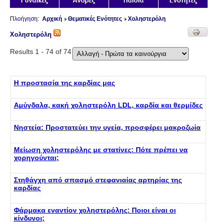
Πλοήγηση:
Αρχική
Θεματικές Ενότητες
Χοληστερόλη
Χοληστερόλη
Results 1 - 74 of 74
Η προστασία της καρδίας μας
Αμύγδαλα, κακή χοληστερόλη LDL, καρδία και θερμίδες
Νηστεία: Προστατεύει την υγεία, προσφέρει μακροζωία
Μείωση χοληστερόλης με στατίνες: Πότε πρέπει να
χορηγούνται;
Στηθάγχη από σπασμό στεφανιαίας αρτηρίας της
καρδίας
Φάρμακα εναντίον χοληστερόλης: Ποιοι είναι οι
κίνδυνοι;