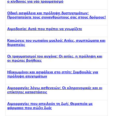
ο κίνδυνος για νέο τραυματισμό
Οδική ασφάλεια και πρόληψη δυστυχημάτων:
Προστατεύετε τους συνανθρώπους σας στους δρόμους!
Αιμοδοσία: Αυτά που πρέπει να γνωρίζετε
Κακώσεις του νωτιαίου μυελού: Αιτίες, συμπτώματα και
θεραπείες
Οι τραυματισμοί του αυχένα: Οι αιτίες, η πρόληψη και
οι πρώτες βοήθειες
Ηλικιωμένοι και ασφάλεια στο σπίτι: Συμβουλές για
πρόληψη ατυχημάτων
Αιμορραγίες λόγω ασθενειών: Οι κληρονομικές και οι
επίκτητες καταστάσεις
Αιμορραγίες που απειλούν τη ζωή: Θεραπεία με
φάρμακο που σώζει ζωές