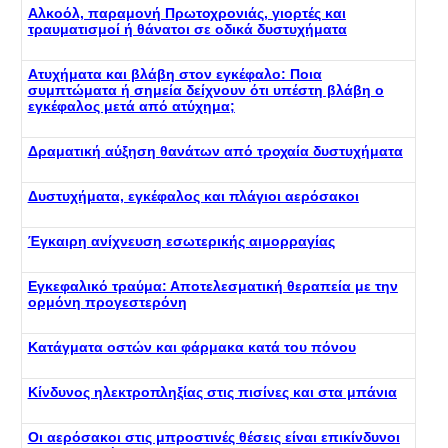
Αλκοόλ, παραμονή Πρωτοχρονιάς, γιορτές και
τραυματισμοί ή θάνατοι σε οδικά δυστυχήματα
Ατυχήματα και βλάβη στον εγκέφαλο: Ποια
συμπτώματα ή σημεία δείχνουν ότι υπέστη βλάβη ο
εγκέφαλος μετά από ατύχημα;
Δραματική αύξηση θανάτων από τροχαία δυστυχήματα
Δυστυχήματα, εγκέφαλος και πλάγιοι αερόσακοι
Έγκαιρη ανίχνευση εσωτερικής αιμορραγίας
Εγκεφαλικό τραύμα: Αποτελεσματική θεραπεία με την
ορμόνη προγεστερόνη
Κατάγματα οστών και φάρμακα κατά του πόνου
Κίνδυνος ηλεκτροπληξίας στις πισίνες και στα μπάνια
Οι αερόσακοι στις μπροστινές θέσεις είναι επικίνδυνοι