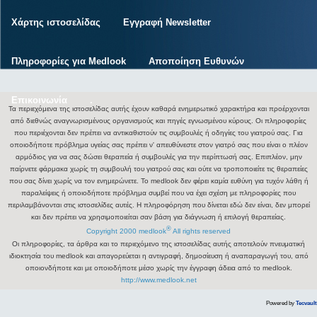
Χάρτης ιστοσελίδας
Εγγραφή Newsletter
Πληροφορίες για Medlook
Αποποίηση Ευθυνών
Επικοινωνία
.
Τα περιεχόμενα της ιστοσελίδας αυτής έχουν καθαρά ενημερωτικό χαρακτήρα και προέρχονται
από διεθνώς αναγνωρισμένους οργανισμούς και πηγές εγνωσμένου κύρους. Οι πληροφορίες
που περιέχονται δεν πρέπει να αντικαθιστούν τις συμβουλές ή οδηγίες του γιατρού σας. Για
οποιοδήποτε πρόβλημα υγείας σας πρέπει ν' απευθύνεστε στον γιατρό σας που είναι ο πλέον
αρμόδιος για να σας δώσει θεραπεία ή συμβουλές για την περίπτωσή σας. Επιπλέον, μην
παίρνετε φάρμακα χωρίς τη συμβουλή του γιατρού σας και ούτε να τροποποιείτε τις θεραπείες
που σας δίνει χωρίς να τον ενημερώνετε. Το medlook δεν φέρει καμία ευθύνη για τυχόν λάθη ή
παραλείψεις ή οποιοδήποτε πρόβλημα συμβεί που να έχει σχέση με πληροφορίες που
περιλαμβάνονται στις ιστοσελίδες αυτές. Η πληροφόρηση που δίνεται εδώ δεν είναι, δεν μπορεί
και δεν πρέπει να χρησιμοποιείται σαν βάση για διάγνωση ή επιλογή θεραπείας.
®
Copyright 2000 medlook
All rights reserved
Οι πληροφορίες, τα άρθρα και το περιεχόμενο της ιστοσελίδας αυτής αποτελούν πνευματική
ιδιοκτησία του medlook και απαγορεύεται η αντιγραφή, δημοσίευση ή αναπαραγωγή του, από
οποιονδήποτε και με οποιοδήποτε μέσο χωρίς την έγγραφη άδεια από το medlook.
http://www.medlook.net
Powered by
Tecvault