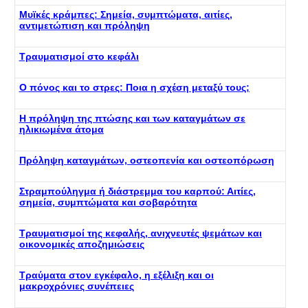
Μυϊκές κράμπες: Σημεία, συμπτώματα, αιτίες,
αντιμετώπιση και πρόληψη
Τραυματισμοί στο κεφάλι
Ο πόνος και το στρες: Ποια η σχέση μεταξύ τους;
Η πρόληψη της πτώσης και των καταγμάτων σε
ηλικιωμένα άτομα
Πρόληψη καταγμάτων, οστεοπενία και οστεοπόρωση
Στραμπούληγμα ή διάστρεμμα του καρπού: Αιτίες,
σημεία, συμπτώματα και σοβαρότητα
Τραυματισμοί της κεφαλής, ανιχνευτές ψεμάτων και
οικονομικές αποζημιώσεις
Τραύματα στον εγκέφαλο, η εξέλιξη και οι
μακροχρόνιες συνέπειες