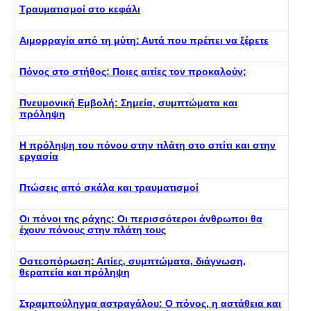
Τραυματισμοί στο κεφάλι
Αιμορραγία από τη μύτη: Αυτά που πρέπει να ξέρετε
Πόνος στο στήθος: Ποιες αιτίες τον προκαλούν;
Πνευμονική Εμβολή: Σημεία, συμπτώματα και
πρόληψη
Η πρόληψη του πόνου στην πλάτη στο σπίτι και στην
εργασία
Πτώσεις από σκάλα και τραυματισμοί
Οι πόνοι της ράχης: Οι περισσότεροι άνθρωποι θα
έχουν πόνους στην πλάτη τους
Οστεοπόρωση: Αιτίες, συμπτώματα, διάγνωση,
θεραπεία και πρόληψη
Στραμπούληγμα αστραγάλου: Ο πόνος, η αστάθεια και