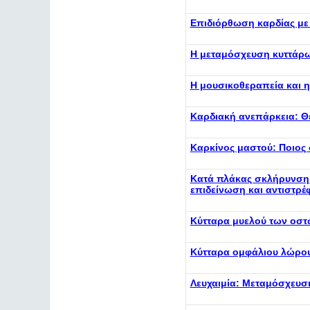
Επιδιόρθωση καρδίας με
Η μεταμόσχευση κυττάρω
Η μουσικοθεραπεία και 
Καρδιακή ανεπάρκεια: Θ
Καρκίνος μαστού: Ποιος
Κατά πλάκας σκλήρυνση:
επιδείνωση και αντιστρέ
Κύτταρα μυελού των οστ
Κύτταρα ομφάλιου λώρου
Λευχαιμία: Μεταμόσχευσ