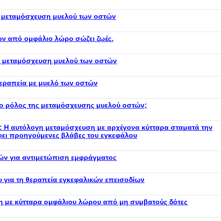
 μεταμόσχευση μυελού των οστών
ν από ομφάλιο λώρο σώζει ζωές.
η μεταμόσχευση μυελού των οστών
εραπεία με μυελό των οστών
 ο ρόλος της μεταμόσχευσης μυελού οστών;
 Η αυτόλογη μεταμόσχευση με αρχέγονα κύτταρα σταματά την
φει προηγούμενες βλάβες του εγκεφάλου
ών για αντιμετώπιση εμφράγματος
 για τη θεραπεία εγκεφαλικών επεισοδίων
η με κύτταρα ομφάλιου λώρου από μη συμβατούς δότες