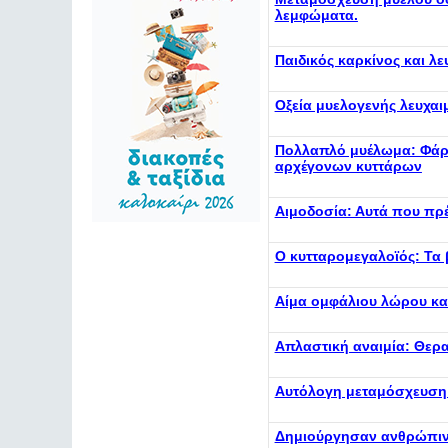
λεμφώματα.
Παιδικός καρκίνος και λ
Οξεία μυελογενής λευχαιμ
Πολλαπλό μυέλωμα: Φάρ
αρχέγονων κυττάρων
Αιμοδοσία: Αυτά που πρέ
O κυτταρομεγαλοϊός: Τα
Αίμα ομφάλιου λώρου κατ
Απλαστική αναιμία: Θερ
Αυτόλογη μεταμόσχευση 
Δημιούργησαν ανθρώπινα