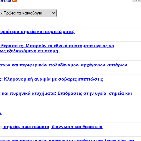
 οστών
 κυριότερα σημεία και συμπτώματα;
ές θεραπείες: Μπορούν τα εθνικά συστήματα υγείας να
έως εξελισσόμενη επιστήμη;
στών και περιφερικών πολυδύναμων αρχέγονων κυττάρων
: Κληρονομική αναιμία με σοβαρές επιπτώσεις
 και πυρηνικά ατυχήματα: Επιδράσεις στην υγεία, σημεία και
ο
ίες, σημεία, συμπτώματα, διάγνωση και θεραπεία
τών και περιφερικών αρχέγονων κυττάρων για λευχαιμίες και