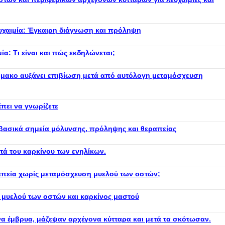
ευχαιμία: Έγκαιρη διάγνωση και πρόληψη
ία: Τι είναι και πώς εκδηλώνεται;
μακο αυξάνει επιβίωση μετά από αυτόλογη μεταμόσχευση
πει να γνωρίζετε
 βασικά σημεία μόλυνσης, πρόληψης και θεραπείας
ά του καρκίνου των ενηλίκων.
απεία χωρίς μεταμόσχευση μυελού των οστών;
μυελού των οστών και καρκίνος μαστού
 έμβρυα, μάζεψαν αρχέγονα κύτταρα και μετά τα σκότωσαν.