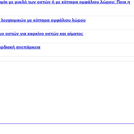
μία με μυελό των οστών ή με κύτταρα ομφάλιου λώρου: Ποια η
λευχαιμικών με κύτταρα ομφάλιου λώρου
ν οστών για καρκίνο οστών και αίματος
αρδιακή ανεπάρκεια