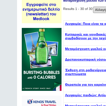
Μεταμόσχευση μυελού των
Results 1 - 30 of 30
Λευχαιμία: Ποια είναι τα
Κυτταρικές και γονιδιακ
συμβαδίσουν με την ταχ
Μεταμόσχευση μυελού ο
Δρεπανοκυτταρική νόσος
Έκθεση στη ραδιενέργεια
συμπτώματα
Θεραπεία για τον καρκίν
Λευχαιμίες παιδιών: Αιτ
Μεταμόσχευση μυελού οσ