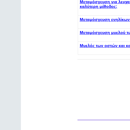
Μεταμόσχευση για λευχαι
καλύτερη μέθοδος;
Μεταμόσχευση ενηλίκων 
Μεταμόσχευση μυελού τω
Μυελός των οστών και κ