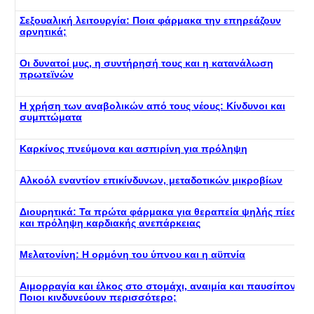
Σεξουαλική λειτουργία: Ποια φάρμακα την επηρεάζουν
αρνητικά;
Οι δυνατοί μυς, η συντήρησή τους και η κατανάλωση
πρωτεϊνών
Η χρήση των αναβολικών από τους νέους: Κίνδυνοι και
συμπτώματα
Καρκίνος πνεύμονα και ασπιρίνη για πρόληψη
Αλκοόλ εναντίον επικίνδυνων, μεταδοτικών μικροβίων
Διουρητικά: Τα πρώτα φάρμακα για θεραπεία ψηλής πίεσης
και πρόληψη καρδιακής ανεπάρκειας
Μελατονίνη: Η ορμόνη του ύπνου και η αϋπνία
Αιμορραγία και έλκος στο στομάχι, αναιμία και παυσίπονα:
Ποιοι κινδυνεύουν περισσότερο;