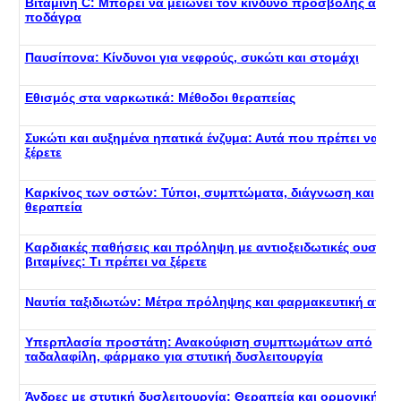
Βιταμίνη C: Μπορεί να μειώνει τον κίνδυνο προσβολής από
ποδάγρα
Παυσίπονα: Κίνδυνοι για νεφρούς, συκώτι και στομάχι
Εθισμός στα ναρκωτικά: Μέθοδοι θεραπείας
Συκώτι και αυξημένα ηπατικά ένζυμα: Αυτά που πρέπει να
ξέρετε
Καρκίνος των οστών: Τύποι, συμπτώματα, διάγνωση και
θεραπεία
Καρδιακές παθήσεις και πρόληψη με αντιοξειδωτικές ουσίες 
βιταμίνες: Τι πρέπει να ξέρετε
Ναυτία ταξιδιωτών: Μέτρα πρόληψης και φαρμακευτική αγω
Υπερπλασία προστάτη: Ανακούφιση συμπτωμάτων από
ταδαλαφίλη, φάρμακο για στυτική δυσλειτουργία
Άνδρες με στυτική δυσλειτουργία: Θεραπεία και ορμονική