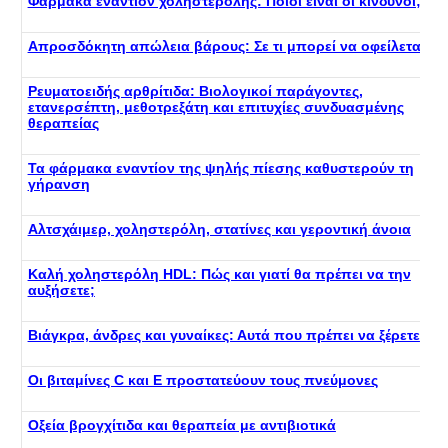
Φάρμακα εναντίον χοληστερόλης: Ποιοι είναι οι κίνδυνοι;
Απροσδόκητη απώλεια βάρους: Σε τι μπορεί να οφείλεται;
Ρευματοειδής αρθρίτιδα: Βιολογικοί παράγοντες,
ετανερσέπτη, μεθοτρεξάτη και επιτυχίες συνδυασμένης
θεραπείας
Τα φάρμακα εναντίον της ψηλής πίεσης καθυστερούν τη
γήρανση
Αλτσχάιμερ, χοληστερόλη, στατίνες και γεροντική άνοια
Καλή χοληστερόλη HDL: Πώς και γιατί θα πρέπει να την
αυξήσετε;
Βιάγκρα, άνδρες και γυναίκες: Αυτά που πρέπει να ξέρετε
Οι βιταμίνες C και Ε προστατεύουν τους πνεύμονες
Οξεία βρογχίτιδα και θεραπεία με αντιβιοτικά