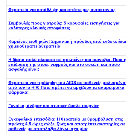
Θεραπεία για κατάθλιψη και απόπειρες αυτοκτονίας
Συμβουλές προς γιατρούς: 5 κορυφαίες εισηγήσεις για
καλύτερες κλινικές αποφάσεις
Καρκίνος ωοθηκών: Σημαντική πρόοδος από ενδοκοιλιακή
χημειοθεραπείαθεραπεία
Η δίαιτα πολύ πλούσια σε πρωτεΐνες και αμινοξέα: Ποια η
επίδραση της στους νεφρούς και στο συκώτι και πόσο
ασφαλής είναι;
Θεραπεία για πρόληψη του AIDS σε ασθενείς μολυσμένους
από τον ιό HIV: Πότε πρέπει να αρχίζουν τα αντιρετροϊκά
φάρμακα;
Γυναίκα, άνδρας και στυτικές δυσλειτουργίες
Εγκεφαλικά επεισόδια: Η θεραπεία με θρομβόλυση στις
πρώτες 4,5 ώρες σώζει ζωές και αποτρέπει αναπηρίες σε
ασθενείς με αποπληξία λόγω ισχαιμίας