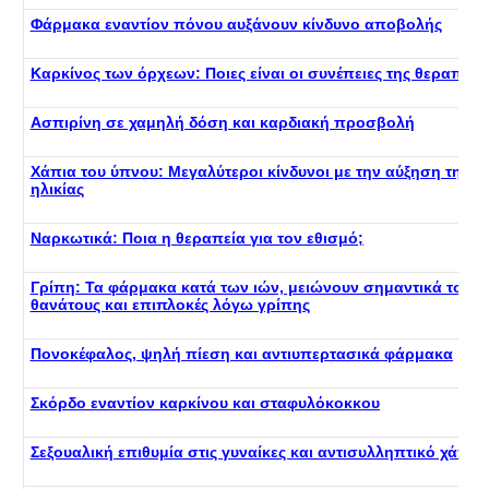
Φάρμακα εναντίον πόνου αυξάνουν κίνδυνο αποβολής
Καρκίνος των όρχεων: Ποιες είναι οι συνέπειες της θεραπεία
Ασπιρίνη σε χαμηλή δόση και καρδιακή προσβολή
Χάπια του ύπνου: Μεγαλύτεροι κίνδυνοι με την αύξηση της
ηλικίας
Ναρκωτικά: Ποια η θεραπεία για τον εθισμό;
Γρίπη: Τα φάρμακα κατά των ιών, μειώνουν σημαντικά τους
θανάτους και επιπλοκές λόγω γρίπης
Πονοκέφαλος, ψηλή πίεση και αντιυπερτασικά φάρμακα
Σκόρδο εναντίον καρκίνου και σταφυλόκοκκου
Σεξουαλική επιθυμία στις γυναίκες και αντισυλληπτικό χάπι