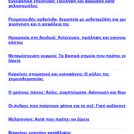
Εγκεφαλικά επεισόδια: Πρόληψη και φάρμακα κατά
χοληστερόλης
Ρευματοειδής αρθρίτιδα, θεραπεία με μεθοτρεξάτη για χρόνια
χορήγηση και η ασφάλεια της
Ημικρανία στη δουλειά: Aνίχνευση, πρόληψη και οικονομικό
κόστος
Μεταμόσχευση νεφρού: Τα βασικά σημεία που πρέπει να
ξέρετε
Καρκίνος στομαχιού και οισοφάγου: Ο ρόλος της
χημειοθεραπείας
Ο χρόνιος πόνος: Αιτίες, συμπτώματα, διάγνωση και θεραπε
Οι άνδρες που παίρνουν χάπια για το σεξ: Γιατί αυξάνονται;
Μελατονίνη: Αυτά που πρέπει να ξέρετε
Βιταμίνες εναντίον κατάθλιψης