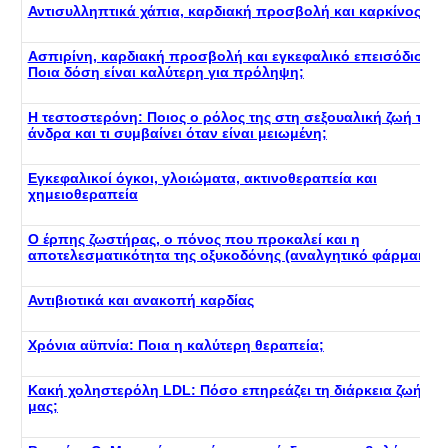
Αντισυλληπτικά χάπια, καρδιακή προσβολή και καρκίνος
Ασπιρίνη, καρδιακή προσβολή και εγκεφαλικό επεισόδιο:
Ποια δόση είναι καλύτερη για πρόληψη;
Η τεστοστερόνη: Ποιος ο ρόλος της στη σεξουαλική ζωή του
άνδρα και τι συμβαίνει όταν είναι μειωμένη;
Εγκεφαλικοί όγκοι, γλοιώματα, ακτινοθεραπεία και
χημειοθεραπεία
Ο έρπης ζωστήρας, ο πόνος που προκαλεί και η
αποτελεσματικότητα της οξυκοδόνης (αναλγητικό φάρμακο)
Αντιβιοτικά και ανακοπή καρδίας
Χρόνια αϋπνία: Ποια η καλύτερη θεραπεία;
Κακή χοληστερόλη LDL: Πόσο επηρεάζει τη διάρκεια ζωής
μας;