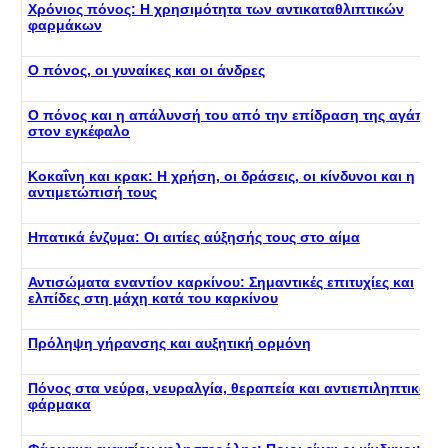
Χρόνιος πόνος: Η χρησιμότητα των αντικαταθλιπτικών
φαρμάκων
Ο πόνος, οι γυναίκες και οι άνδρες
Ο πόνος και η απάλυνσή του από την επίδραση της αγάπης
στον εγκέφαλο
Κοκαΐνη και κρακ: Η χρήση, οι δράσεις, οι κίνδυνοι και η
αντιμετώπισή τους
Ηπατικά ένζυμα: Οι αιτίες αύξησής τους στο αίμα
Αντισώματα εναντίον καρκίνου: Σημαντικές επιτυχίες και
ελπίδες στη μάχη κατά του καρκίνου
Πρόληψη γήρανσης και αυξητική ορμόνη
Πόνος στα νεύρα, νευραλγία, θεραπεία και αντιεπιληπτικά
φάρμακα