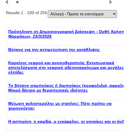
Results 1 - 100 of 256
1 
Πρόσκληση σε Δημοσιογραφική Διάσκεψη - Ορθή Χρήση τω
Φαρμάκων, 23/3/2026
Βότανο για την αντιμετώπιση της κατάθλιψης
Καρκίνος νεφρού και ανοσοθεραπεία: Εντυπωσιακά
αποτελέσματα στο νεφρικό αδενοναρκίνωμα και μεγάλες
ελπίδες
Το βότανο σαμπούκος ή ζαμπούκος (κουφοξυλιά, αφροξυλιά)
Μικρό δέντρο με θεραπευτικές ιδιότητες
Μείωση χοληστερόλης με στατίνες: Πότε πρέπει να
χορηγούνται;
Η ασπιρίνη, η καρδία, ο εγκέφαλος, οι γυναίκες και οι άνδρες