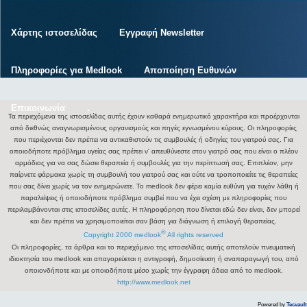
Χάρτης ιστοσελίδας
Εγγραφή Newsletter
Πληροφορίες για Medlook
Αποποίηση Ευθυνών
Επικοινωνία
.
Τα περιεχόμενα της ιστοσελίδας αυτής έχουν καθαρά ενημερωτικό χαρακτήρα και προέρχονται
από διεθνώς αναγνωρισμένους οργανισμούς και πηγές εγνωσμένου κύρους. Οι πληροφορίες
που περιέχονται δεν πρέπει να αντικαθιστούν τις συμβουλές ή οδηγίες του γιατρού σας. Για
οποιοδήποτε πρόβλημα υγείας σας πρέπει ν' απευθύνεστε στον γιατρό σας που είναι ο πλέον
αρμόδιος για να σας δώσει θεραπεία ή συμβουλές για την περίπτωσή σας. Επιπλέον, μην
παίρνετε φάρμακα χωρίς τη συμβουλή του γιατρού σας και ούτε να τροποποιείτε τις θεραπείες
που σας δίνει χωρίς να τον ενημερώνετε. Το medlook δεν φέρει καμία ευθύνη για τυχόν λάθη ή
παραλείψεις ή οποιοδήποτε πρόβλημα συμβεί που να έχει σχέση με πληροφορίες που
περιλαμβάνονται στις ιστοσελίδες αυτές. Η πληροφόρηση που δίνεται εδώ δεν είναι, δεν μπορεί
και δεν πρέπει να χρησιμοποιείται σαν βάση για διάγνωση ή επιλογή θεραπείας.
®
Copyright 2000 medlook
All rights reserved
Οι πληροφορίες, τα άρθρα και το περιεχόμενο της ιστοσελίδας αυτής αποτελούν πνευματική
ιδιοκτησία του medlook και απαγορεύεται η αντιγραφή, δημοσίευση ή αναπαραγωγή του, από
οποιονδήποτε και με οποιοδήποτε μέσο χωρίς την έγγραφη άδεια από το medlook.
http://www.medlook.net
Powered by
Tecvault