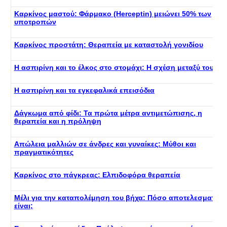
Καρκίνος μαστού: Φάρμακο (Herceptin) μειώνει 50% των
υποτροπών
Καρκίνος προστάτη: Θεραπεία με καταστολή γονιδίου
Η ασπιρίνη και το έλκος στο στομάχι: Η σχέση μεταξύ τους
Η ασπιρίνη και τα εγκεφαλικά επεισόδια
Δάγκωμα από φίδι: Τα πρώτα μέτρα αντιμετώπισης, η
θεραπεία και η πρόληψη
Απώλεια μαλλιών σε άνδρες και γυναίκες: Μύθοι και
πραγματικότητες
Καρκίνος στο πάγκρεας: Ελπιδοφόρα θεραπεία
Μέλι για την καταπολέμηση του βήχα: Πόσο αποτελεσματικό
είναι;