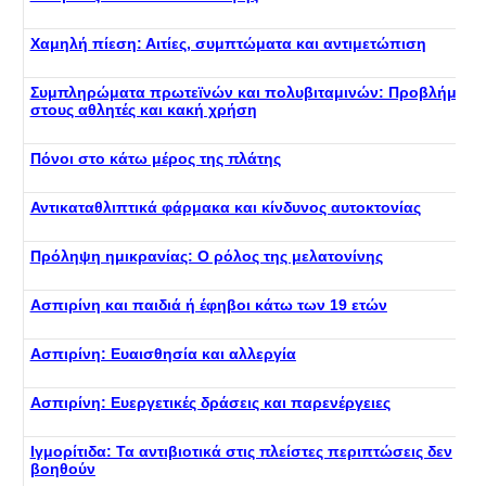
Χαμηλή πίεση: Αιτίες, συμπτώματα και αντιμετώπιση
Συμπληρώματα πρωτεϊνών και πολυβιταμινών: Προβλήματα
στους αθλητές και κακή χρήση
Πόνοι στο κάτω μέρος της πλάτης
Αντικαταθλιπτικά φάρμακα και κίνδυνος αυτοκτονίας
Πρόληψη ημικρανίας: Ο ρόλος της μελατονίνης
Ασπιρίνη και παιδιά ή έφηβοι κάτω των 19 ετών
Ασπιρίνη: Ευαισθησία και αλλεργία
Ασπιρίνη: Ευεργετικές δράσεις και παρενέργειες
Ιγμορίτιδα: Τα αντιβιοτικά στις πλείστες περιπτώσεις δεν
βοηθούν