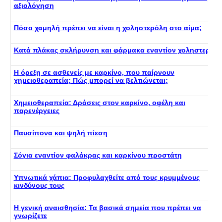
αξιολόγηση
Πόσο χαμηλή πρέπει να είναι η χοληστερόλη στο αίμα;
Κατά πλάκας σκλήρυνση και φάρμακα εναντίον χοληστερόλ
Η όρεξη σε ασθενείς με καρκίνο, που παίρνουν
χημειοθεραπεία; Πώς μπορεί να βελτιώνεται;
Χημειοθεραπεία: Δράσεις στον καρκίνο, οφέλη και
παρενέργειες
Παυσίπονα και ψηλή πίεση
Σόγια εναντίον φαλάκρας και καρκίνου προστάτη
Υπνωτικά χάπια: Προφυλαχθείτε από τους κρυμμένους
κινδύνους τους
Η γενική αναισθησία: Τα βασικά σημεία που πρέπει να
γνωρίζετε