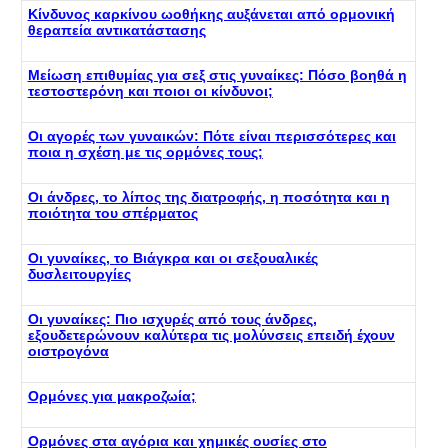
Κίνδυνος καρκίνου ωοθήκης αυξάνεται από ορμονική
θεραπεία αντικατάστασης
Μείωση επιθυμίας για σεξ στις γυναίκες: Πόσο βοηθά η
τεστοστερόνη και ποιοι οι κίνδυνοι;
Οι αγορές των γυναικών: Πότε είναι περισσότερες και
ποια η σχέση με τις ορμόνες τους;
Οι άνδρες, το λίπος της διατροφής, η ποσότητα και η
ποιότητα του σπέρματος
Οι γυναίκες, το Βιάγκρα και οι σεξουαλικές
δυσλειτουργίες
Οι γυναίκες: Πιο ισχυρές από τους άνδρες,
εξουδετερώνουν καλύτερα τις μολύνσεις επειδή έχουν
οιστρογόνα
Ορμόνες για μακροζωία;
Ορμόνες στα αγόρια και χημικές ουσίες στο