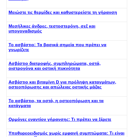
Μειώστε τις θερμίδες και καθυστερείστε τη γήρανση
Μεσήλικες άνδρες, τεστοστερόνη, σεξ και
υπογοναδισμός
Το ασβέστιο: Τα βασικά σημεία που πρέπει να
γνωρίζετε
Ασβέστιο διατροφής, συμπληρώματα, οστά,
οιστρογόνα και οστική πυκνότητα
Ασβέστιο και βιταμίνη D για πρόληψη καταγμάτων,
οστεοπόρωσης και απώλειας οστικής μάζας
Το ασβέστιο, τα οστά, η οστεοπόρωση και τα
κατάγματα
Ορμόνες εναντίον γήρανσης: Τι πρέπει να ξέρετε
Υποθυρεοειδισμός χωρίς εμφανή συμπτώματα: Τι είναι