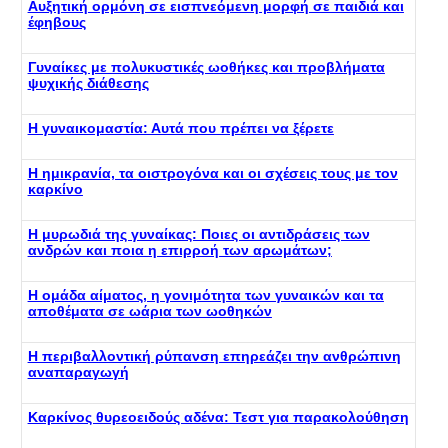
Αυξητική ορμόνη σε εισπνεόμενη μορφή σε παιδιά και
έφηβους
Γυναίκες με πολυκυστικές ωοθήκες και προβλήματα
ψυχικής διάθεσης
Η γυναικομαστία: Αυτά που πρέπει να ξέρετε
Η ημικρανία, τα οιστρογόνα και οι σχέσεις τους με τον
καρκίνο
Η μυρωδιά της γυναίκας: Ποιες οι αντιδράσεις των
ανδρών και ποια η επιρροή των αρωμάτων;
Η ομάδα αίματος, η γονιμότητα των γυναικών και τα
αποθέματα σε ωάρια των ωοθηκών
Η περιβαλλοντική ρύπανση επηρεάζει την ανθρώπινη
αναπαραγωγή
Καρκίνος θυρεοειδούς αδένα: Τεστ για παρακολούθηση