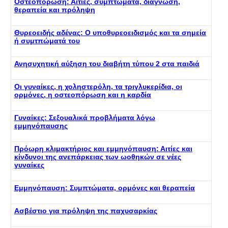
Οστεοπόρωση: Αιτίες, συμπτώματα, διάγνωση,
θεραπεία και πρόληψη
Θυρεοειδής αδένας: Ο υποθυρεοειδισμός και τα σημεία
ή συμτπώματά του
Ανησυχητική αύξηση του διαβήτη τύπου 2 στα παιδιά
Οι γυναίκες, η χοληστερόλη, τα τριγλυκερίδια, οι
ορμόνες, η οστεοπόρωση και η καρδία
Γυναίκες: Σεξουαλικά προβλήματα λόγω
εμμηνόπαυσης
Πρόωρη κλιμακτήριος και εμμηνόπαυση: Αιτίες και
κίνδυνοι της ανεπάρκειας των ωοθηκών σε νέες
γυναίκες
Εμμηνόπαυση: Συμπτώματα, ορμόνες και θεραπεία
Ασβέστιο για πρόληψη της παχυσαρκίας