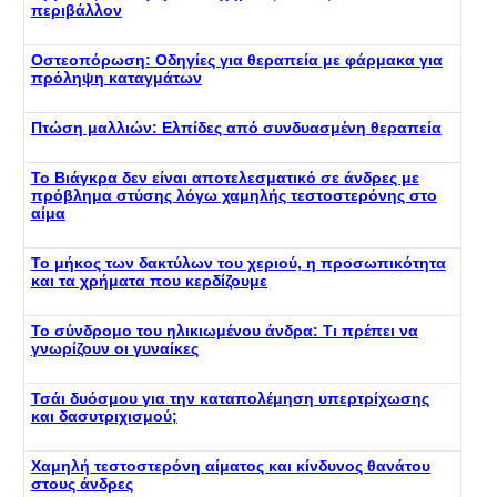
περιβάλλον
Οστεοπόρωση: Οδηγίες για θεραπεία με φάρμακα για
πρόληψη καταγμάτων
Πτώση μαλλιών: Ελπίδες από συνδυασμένη θεραπεία
Το Βιάγκρα δεν είναι αποτελεσματικό σε άνδρες με
πρόβλημα στύσης λόγω χαμηλής τεστοστερόνης στο
αίμα
Το μήκος των δακτύλων του χεριού, η προσωπικότητα
και τα χρήματα που κερδίζουμε
Το σύνδρομο του ηλικιωμένου άνδρα: Τι πρέπει να
γνωρίζουν οι γυναίκες
Τσάι δυόσμου για την καταπολέμηση υπερτρίχωσης
και δασυτριχισμού;
Χαμηλή τεστοστερόνη αίματος και κίνδυνος θανάτου
στους άνδρες