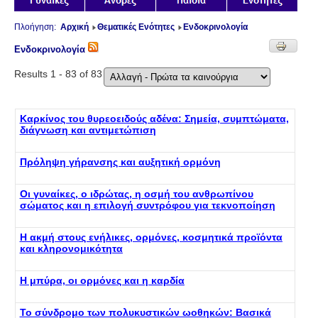
Πλοήγηση:
Αρχική
Θεματικές Ενότητες
Ενδοκρινολογία
Ενδοκρινολογία
Results 1 - 83 of 83
Καρκίνος του θυρεοειδούς αδένα: Σημεία, συμπτώματα,
διάγνωση και αντιμετώπιση
Πρόληψη γήρανσης και αυξητική ορμόνη
Οι γυναίκες, ο ιδρώτας, η οσμή του ανθρωπίνου
σώματος και η επιλογή συντρόφου για τεκνοποίηση
Η ακμή στους ενήλικες, ορμόνες, κοσμητικά προϊόντα
και κληρονομικότητα
Η μπύρα, οι ορμόνες και η καρδία
Το σύνδρομο των πολυκυστικών ωοθηκών: Βασικά