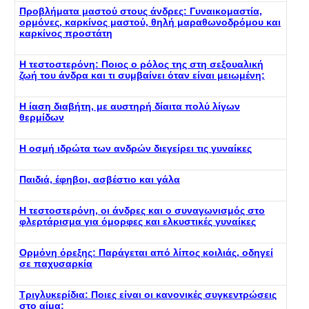
Προβλήματα μαστού στους άνδρες: Γυναικομαστία,
ορμόνες, καρκίνος μαστού, θηλή μαραθωνοδρόμου και
καρκίνος προστάτη
Η τεστοστερόνη: Ποιος ο ρόλος της στη σεξουαλική
ζωή του άνδρα και τι συμβαίνει όταν είναι μειωμένη;
Η ίαση διαβήτη, με αυστηρή δίαιτα πολύ λίγων
θερμίδων
Η οσμή ιδρώτα των ανδρών διεγείρει τις γυναίκες
Παιδιά, έφηβοι, ασβέστιο και γάλα
Η τεστοστερόνη, οι άνδρες και ο συναγωνισμός στο
φλερτάρισμα για όμορφες και ελκυστικές γυναίκες
Ορμόνη όρεξης: Παράγεται από λίπος κοιλιάς, οδηγεί
σε παχυσαρκία
Τριγλυκερίδια: Ποιες είναι οι κανονικές συγκεντρώσεις
στο αίμα;