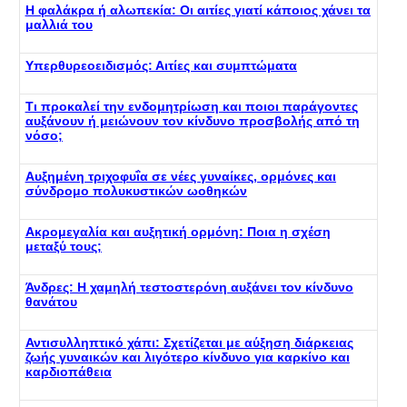
Η φαλάκρα ή αλωπεκία: Οι αιτίες γιατί κάποιος χάνει τα
μαλλιά του
Yπερθυρεοειδισμός: Αιτίες και συμπτώματα
Τι προκαλεί την ενδομητρίωση και ποιοι παράγοντες
αυξάνουν ή μειώνουν τον κίνδυνο προσβολής από τη
νόσο;
Αυξημένη τριχοφυΐα σε νέες γυναίκες, ορμόνες και
σύνδρομο πολυκυστικών ωοθηκών
Ακρομεγαλία και αυξητική ορμόνη: Ποια η σχέση
μεταξύ τους;
Άνδρες: Η χαμηλή τεστοστερόνη αυξάνει τον κίνδυνο
θανάτου
Αντισυλληπτικό χάπι: Σχετίζεται με αύξηση διάρκειας
ζωής γυναικών και λιγότερο κίνδυνο για καρκίνο και
καρδιοπάθεια