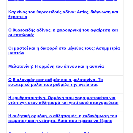
Καρκίνος του θυρεοειδούς αδένα: Αιτίες, διάγνωση και
θεραπεία
Ο θυρεοειδής αδένας, η χειρουργική του αφαίρεση και
οι επιπλοκές
Οι μαστοί και η διαφορά στο μέγεθος τους: Ασυμμετρία
μαστών
Μελατονίνη: Η ορμόνη του ύπνου και η αϋπνία
Ο βιολογικός σας ρυθμός και η μελατονίνη: Το
εσωτερικό ρολόι που ρυθμίζει την υγεία σας
Η ερυθροποιητίνη: Ορμόνη που χρησιμοποιείται για
ντόπινγκ στον αθλητισμό και γιατί αυτό απαγορεύεται
Η αυξητική ορμόνη, ο αθλητισμός, η ενδυνάμωση του
σώματος και η νεότητα: Αυτά που πρέπει να ξέρετε