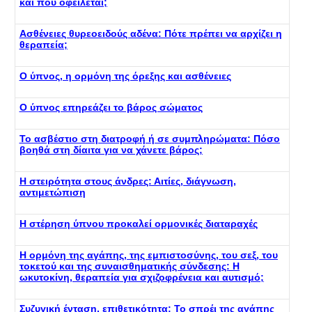
και που οφείλεται;
Ασθένειες θυρεοειδούς αδένα: Πότε πρέπει να αρχίζει η
θεραπεία;
Ο ύπνος, η ορμόνη της όρεξης και ασθένειες
Ο ύπνος επηρεάζει το βάρος σώματος
Το ασβέστιο στη διατροφή ή σε συμπληρώματα: Πόσο
βοηθά στη δίαιτα για να χάνετε βάρος;
Η στειρότητα στους άνδρες: Αιτίες, διάγνωση,
αντιμετώπιση
Η στέρηση ύπνου προκαλεί ορμονικές διαταραχές
Η ορμόνη της αγάπης, της εμπιστοσύνης, του σεξ, του
τοκετού και της συναισθηματικής σύνδεσης: Η
ωκυτοκίνη, θεραπεία για σχιζοφρένεια και αυτισμό;
Συζυγική ένταση, επιθετικότητα: Το σπρέι της αγάπης