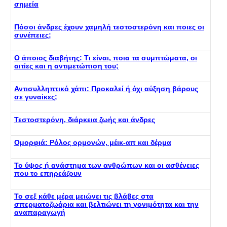
σημεία
Πόσοι άνδρες έχουν χαμηλή τεστοστερόνη και ποιες οι
συνέπειες;
Ο άποιος διαβήτης: Τι είναι, ποια τα συμπτώματα, οι
αιτίες και η αντιμετώπιση του;
Αντισυλληπτικό χάπι: Προκαλεί ή όχι αύξηση βάρους
σε γυναίκες;
Τεστοστερόνη, διάρκεια ζωής και άνδρες
Ομορφιά: Ρόλος ορμονών, μέικ-απ και δέρμα
Το ύψος ή ανάστημα των ανθρώπων και οι ασθένειες
που το επηρεάζουν
Το σεξ κάθε μέρα μειώνει τις βλάβες στα
σπερματοζωάρια και βελτιώνει τη γονιμότητα και την
αναπαραγωγή