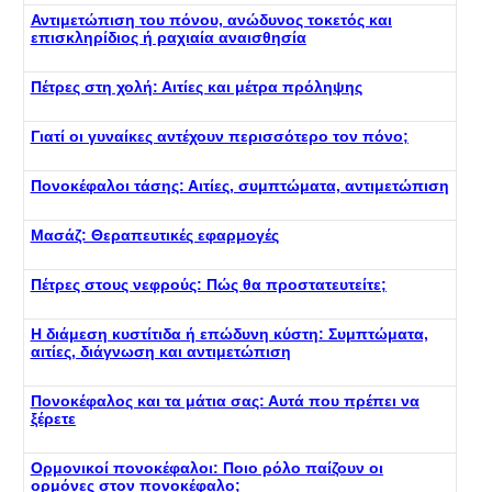
Αντιμετώπιση του πόνου, ανώδυνος τοκετός και
επισκληρίδιος ή ραχιαία αναισθησία
Πέτρες στη χολή: Αιτίες και μέτρα πρόληψης
Γιατί οι γυναίκες αντέχουν περισσότερο τον πόνο;
Πονοκέφαλοι τάσης: Αιτίες, συμπτώματα, αντιμετώπιση
Μασάζ: Θεραπευτικές εφαρμογές
Πέτρες στους νεφρούς: Πώς θα προστατευτείτε;
Η διάμεση κυστίτιδα ή επώδυνη κύστη: Συμπτώματα,
αιτίες, διάγνωση και αντιμετώπιση
Πονοκέφαλος και τα μάτια σας: Αυτά που πρέπει να
ξέρετε
Ορμονικοί πονοκέφαλοι: Ποιο ρόλο παίζουν οι
ορμόνες στον πονοκέφαλο;