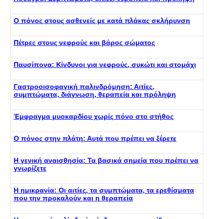
Ο πόνος στους ασθενείς με κατά πλάκας σκλήρυνση
Πέτρες στους νεφρούς και βάρος σώματος
Παυσίπονα: Κίνδυνοι για νεφρούς, συκώτι και στομάχι
Γαστροοισοφαγική παλινδρόμηση: Αιτίες,
συμπτώματα, διάγνωση, θεραπεία και πρόληψη
Έμφραγμα μυοκαρδίου χωρίς πόνο στο στήθος
Ο πόνος στην πλάτη: Αυτά που πρέπει να ξέρετε
Η γενική αναισθησία: Τα βασικά σημεία που πρέπει να
γνωρίζετε
Η ημικρανία: Οι αιτίες, τα συμπτώματα, τα ερεθίσματα
που την προκαλούν και η θεραπεία