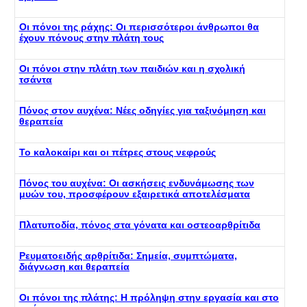
Οι πόνοι της ράχης: Οι περισσότεροι άνθρωποι θα
έχουν πόνους στην πλάτη τους
Οι πόνοι στην πλάτη των παιδιών και η σχολική
τσάντα
Πόνος στον αυχένα: Νέες οδηγίες για ταξινόμηση και
θεραπεία
Το καλοκαίρι και οι πέτρες στους νεφρούς
Πόνος του αυχένα: Οι ασκήσεις ενδυνάμωσης των
μυών του, προσφέρουν εξαιρετικά αποτελέσματα
Πλατυποδία, πόνος στα γόνατα και οστεοαρθρίτιδα
Ρευματοειδής αρθρίτιδα: Σημεία, συμπτώματα,
διάγνωση και θεραπεία
Οι πόνοι της πλάτης: Η πρόληψη στην εργασία και στο