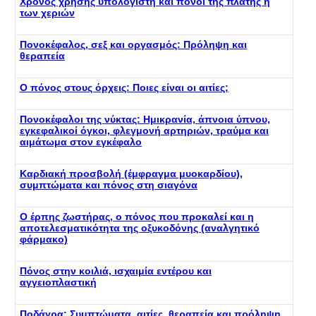
Χρόνος χρήσης υπολογιστή και πόνοι της πλάτης ή
των χεριών
Πονοκέφαλος, σεξ και οργασμός: Πρόληψη και
θεραπεία
Ο πόνος στους όρχεις: Ποιες είναι οι αιτίες;
Πονοκέφαλοι της νύκτας: Ημικρανία, άπνοια ύπνου,
εγκεφαλικοί όγκοι, φλεγμονή αρτηριών, τραύμα και
αιμάτωμα στον εγκέφαλο
Καρδιακή προσβολή (έμφραγμα μυοκαρδίου),
συμπτώματα και πόνος στη σιαγόνα
Ο έρπης ζωστήρας, ο πόνος που προκαλεί και η
αποτελεσματικότητα της οξυκοδόνης (αναλγητικό
φάρμακο)
Πόνος στην κοιλιά, ισχαιμία εντέρου και
αγγειοπλαστική
Ποδάγρα: Συμπτώματα, αιτίες, θεραπεία και πρόληψη