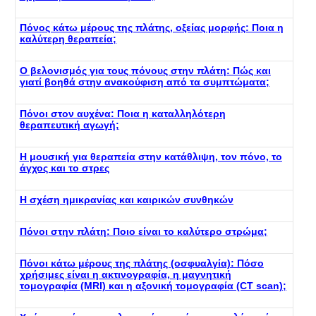
Πόνος κάτω μέρους της πλάτης, οξείας μορφής: Ποια η
καλύτερη θεραπεία;
Ο βελονισμός για τους πόνους στην πλάτη: Πώς και
γιατί βοηθά στην ανακούφιση από τα συμπτώματα;
Πόνοι στον αυχένα: Ποια η καταλληλότερη
θεραπευτική αγωγή;
Η μουσική για θεραπεία στην κατάθλιψη, τον πόνο, το
άγχος και το στρες
Η σχέση ημικρανίας και καιρικών συνθηκών
Πόνοι στην πλάτη: Ποιο είναι το καλύτερο στρώμα;
Πόνοι κάτω μέρους της πλάτης (οσφυαλγία): Πόσο
χρήσιμες είναι η ακτινογραφία, η μαγνητική
τομογραφία (MRI) και η αξονική τομογραφία (CT scan);