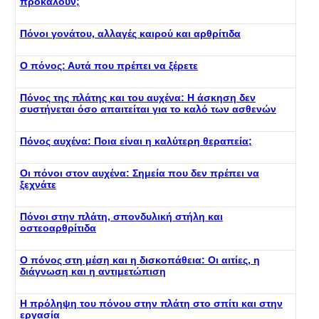
προκαλούν;
Πόνοι γονάτου, αλλαγές καιρού και αρθρίτιδα
Ο πόνος: Αυτά που πρέπει να ξέρετε
Πόνος της πλάτης και του αυχένα: Η άσκηση δεν
συστήνεται όσο απαιτείται για το καλό των ασθενών
Πόνος αυχένα: Ποια είναι η καλύτερη θεραπεία;
Οι πόνοι στον αυχένα: Σημεία που δεν πρέπει να
ξεχνάτε
Πόνοι στην πλάτη, σπονδυλική στήλη και
οστεοαρθρίτιδα
Ο πόνος στη μέση και η δισκοπάθεια: Οι αιτίες, η
διάγνωση και η αντιμετώπιση
Η πρόληψη του πόνου στην πλάτη στο σπίτι και στην
εργασία