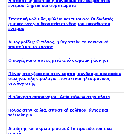
Η σπαστική κολίτιδα ή σύνδρομο του ευερέθιστου
εντέρου: Σημεία και συμπτώματα
Σπαστική κολίτιδα, ψύλλιο και πίτουρο: Οι διαλυτές
φυτικές ίνες για θεραπεία συνδρόμου ευερέθιστου
εντέρου
Αιμορροΐδες: Ο πόνος, η θεραπεία, το κοινωνικό
ταμπού και το κόστος
Ο καφές και ο πόνος μετά από σωματική άσκηση
Πόνος στα χέρια και στον καρπό, σύνδρομο καρπιαίου
σωλήνα, πληκτρολόγιο, ποντίκι και ηλεκτρονικός
υπολογιστής
Η οδήγηση αυτοκινήτου: Αιτία πόνων στην πλάτη
Πόνος στην κοιλιά, σπαστική κολίτιδα, άγχος και
τελειοθηρία
Διαβήτης και ακρωτηριασμοί: Τα προειδοποιητικά
σημεία