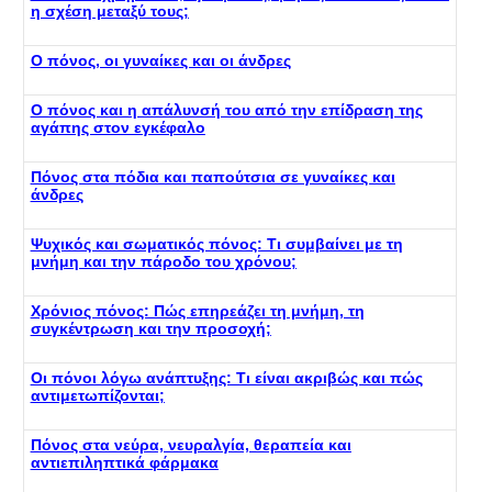
η σχέση μεταξύ τους;
Ο πόνος, οι γυναίκες και οι άνδρες
Ο πόνος και η απάλυνσή του από την επίδραση της
αγάπης στον εγκέφαλο
Πόνος στα πόδια και παπούτσια σε γυναίκες και
άνδρες
Ψυχικός και σωματικός πόνος: Τι συμβαίνει με τη
μνήμη και την πάροδο του χρόνου;
Χρόνιος πόνος: Πώς επηρεάζει τη μνήμη, τη
συγκέντρωση και την προσοχή;
Οι πόνοι λόγω ανάπτυξης: Τι είναι ακριβώς και πώς
αντιμετωπίζονται;
Πόνος στα νεύρα, νευραλγία, θεραπεία και
αντιεπιληπτικά φάρμακα