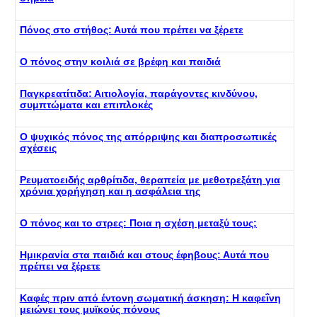
Πόνος στο στήθος: Αυτά που πρέπει να ξέρετε
Ο πόνος στην κοιλιά σε βρέφη και παιδιά
Παγκρεατίτιδα: Αιτιολογία, παράγοντες κινδύνου,
συμπτώματα και επιπλοκές
Ο ψυχικός πόνος της απόρριψης και διαπροσωπικές
σχέσεις
Ρευματοειδής αρθρίτιδα, θεραπεία με μεθοτρεξάτη για
χρόνια χορήγηση και η ασφάλεια της
Ο πόνος και το στρες: Ποια η σχέση μεταξύ τους;
Ημικρανία στα παιδιά και στους έφηβους: Αυτά που
πρέπει να ξέρετε
Καφές πριν από έντονη σωματική άσκηση: Η καφεΐνη
μειώνει τους μυϊκούς πόνους