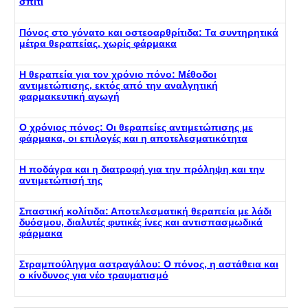
σπίτι
Πόνος στο γόνατο και οστεοαρθρίτιδα: Τα συντηρητικά
μέτρα θεραπείας, χωρίς φάρμακα
Η θεραπεία για τον χρόνιο πόνο: Μέθοδοι
αντιμετώπισης, εκτός από την αναλγητική
φαρμακευτική αγωγή
Ο χρόνιος πόνος: Οι θεραπείες αντιμετώπισης με
φάρμακα, οι επιλογές και η αποτελεσματικότητα
Η ποδάγρα και η διατροφή για την πρόληψη και την
αντιμετώπισή της
Σπαστική κολίτιδα: Αποτελεσματική θεραπεία με λάδι
δυόσμου, διαλυτές φυτικές ίνες και αντισπασμωδικά
φάρμακα
Στραμπούληγμα αστραγάλου: Ο πόνος, η αστάθεια και
ο κίνδυνος για νέο τραυματισμό